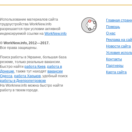
Использование материалов сайта
Главная стран
трудоустройства WorkNew.info
Помощь
разрешается при условии активной
О нас
индексируемой ссылки на
WorkNew.info
Реклама на са
© WorkNew.info, 2012—2017.
Новости сайта
Все права защищены.
Условия испол
Поиск работы в Украине, большая база
Контакты
резюме, только реальные вакансии.
Партнеры
Быстро найти
работа Киев
,
работа в
Донецке
, также тут находят
вакансии
Карта сайта
Одесса
,
работа Харьков
, удобный поиск
работы в Днепропетровске
На Worknew.info можна быстро найти
работу в твоем городе.