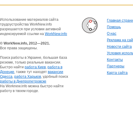
Использование материалов сайта
Главная стран
трудоустройства WorkNew.info
Помощь
разрешается при условии активной
О нас
индексируемой ссылки на
WorkNew.info
Реклама на са
© WorkNew.info, 2012—2021.
Новости сайта
Все права защищены.
Условия испол
Поиск работы в Украине, большая база
Контакты
резюме, только реальные вакансии.
Партнеры
Быстро найти
работа Киев
,
работа в
Донецке
, также тут находят
вакансии
Карта сайта
Одесса
,
работа Харьков
, удобный поиск
работы в Днепропетровске
На Worknew.info можна быстро найти
работу в твоем городе.