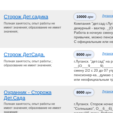
Сторож Дет.садика
Луганск
10000
грн
Полная занятость; опыт работы не
Компания "дет.сад г.Луг
имеет значения; образование не имеет
дежурный - вахтер. _
значения;
Работа в ночную смену 
привычек, можно пенси
С официальным или н
Сторож ДeтСaда.
Луганск
8000
грн
Полная занятость; опыт работы ;
г.Луганск. "дет.сад" на
образование не имеет значения;
__(О___9_____9)_____
смену 2/2 с 20 до 07 у
пенсионер-ка., думаю 
или неофициальным тру
Охранник - Сторожа
Луганск
8000
грн
Дет.Сада
Полная занятость; опыт работы не
г.Луганск. Сторож ночно
имеет значения; образование не имеет
"Cолнышко", О__6__6)_
значения;