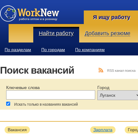
Я ищу работу
Найти работу
Добавить резюме
По разделам
По городам
По компаниям
Поиск вакансий
RSS канал поиска
Ключевые слова
Город
Искать только в названиях вакансий
За последние:
Зарплата:
Образование:
Вакансия
Зарплата
Горо