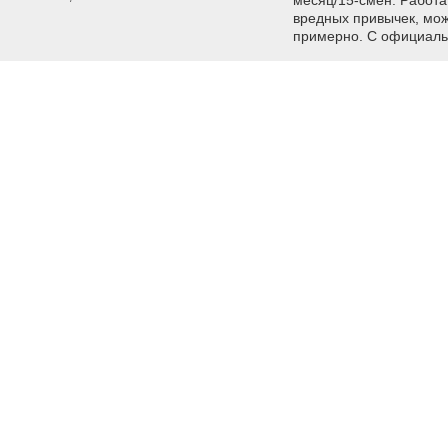
месяц/15-смен. Рaбота 
вредных привычек, мoж
примерно. С официаль