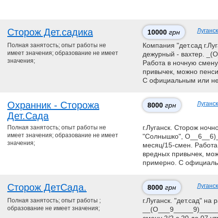
Сторож Дет.садика
Луганск
10000
грн
Полная занятость; опыт работы не
Компания "дет.сад г.Луг
имеет значения; образование не имеет
дежурный - вахтер. _
значения;
Работа в ночную смену 
привычек, можно пенси
С официальным или н
Охранник - Сторожа
Луганск
8000
грн
Дет.Сада
Полная занятость; опыт работы не
г.Луганск. Сторож ночно
имеет значения; образование не имеет
"Cолнышко", О__6__6)_
значения;
месяц/15-смен. Рaбота 
вредных привычек, мoж
примерно. С официаль
Сторож ДeтСaда.
Луганск
8000
грн
Полная занятость; опыт работы ;
г.Луганск. "дет.сад" на
образование не имеет значения;
__(О___9_____9)_____