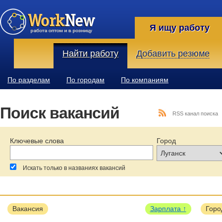
Я ищу работу
Найти работу
Добавить резюме
По разделам
По городам
По компаниям
Поиск вакансий
RSS канал поиска
Ключевые слова
Город
Искать только в названиях вакансий
За последние:
Зарплата:
Образование:
Вакансия
Зарплата ↑
Горо