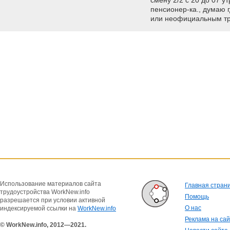
смену 2/2 с 20 до 07 у
пенсионер-ка., думаю 
или неофициальным тру
Использование материалов сайта
Главная стран
трудоустройства WorkNew.info
Помощь
разрешается при условии активной
О нас
индексируемой ссылки на
WorkNew.info
Реклама на са
© WorkNew.info, 2012—2021.