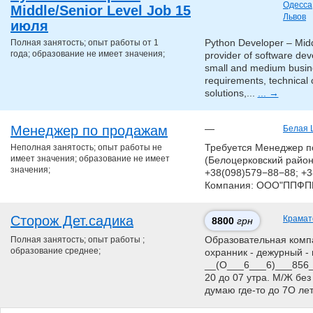
Одесса
Middle/Senior Level Job 15
Львов
июля
Полная занятость; опыт работы от 1
Python Developer – Midd
года; образование не имеет значения;
provider of software d
small and medium busine
requirements, technical 
solutions,...
... →
Менеджер по продажам
—
Белая 
Неполная занятость; опыт работы не
Требуется Менеджер п
имеет значения; образование не имеет
(Белоцерковский район).
значения;
+38(098)579−88−88; +3
Компания: ООО"ППФПП
Сторож Дет.садика
Крамат
8800
грн
Полная занятость; опыт работы ;
Образовательная компан
образование среднее;
охранник - дежурный - 
__(О___6___6)___856__
20 до 07 утра. М/Ж без
думаю где-то до 7О ле