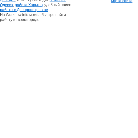
Донецке
, также тут находят
вакансии
Карта сайта
Одесса
,
работа Харьков
, удобный поиск
работы в Днепропетровске
На Worknew.info можна быстро найти
работу в твоем городе.