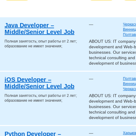
Java Developer –
—
Черкас
Винниц
Middle/Senior Level Job
Полтав
Полная занятость; опыт работы от 2 лет;
ABOUT US: IT company «
образование не имеет значения;
development and Web-b
businesses. Our services
technical consulting and
development of business
iOS Developer –
—
Полтав
Винниц
Middle/Senior Level Job
Черкас
Полная занятость; опыт работы от 2 лет;
ABOUT US: IT company «
образование не имеет значения;
development and Web-b
businesses. Our services
technical consulting and
development of business
Python Developer –
—
Харько