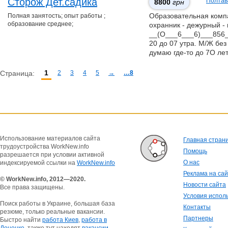
Сторож Дет.садика
Полтав
8800
грн
Полная занятость; опыт работы ;
Образовательная компан
образование среднее;
охранник - дежурный - 
__(О___6___6)___856__
20 до 07 утра. М/Ж без
думаю где-то до 7О ле
1
Страница:
2
3
4
5
→
…8
Использование материалов сайта
Главная стран
трудоустройства WorkNew.info
Помощь
разрешается при условии активной
О нас
индексируемой ссылки на
WorkNew.info
Реклама на са
© WorkNew.info, 2012—2020.
Новости сайта
Все права защищены.
Условия испол
Поиск работы в Украине, большая база
Контакты
резюме, только реальные вакансии.
Партнеры
Быстро найти
работа Киев
,
работа в