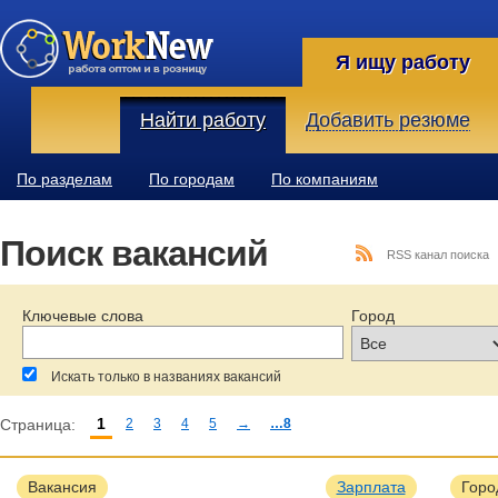
Я ищу работу
Найти работу
Добавить резюме
По разделам
По городам
По компаниям
Поиск вакансий
RSS канал поиска
Ключевые слова
Город
Искать только в названиях вакансий
1
Страница:
2
3
4
5
→
…8
За последние:
Зарплата:
Образование:
Вакансия
Зарплата
Горо