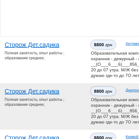
Сторож Дет.садика
Артемо
8800
грн
Полная занятость; опыт работы ;
Образовательная компан
образование среднее;
охранник - дежурный - 
__(О___6___6)___856__
20 до 07 утра. М/Ж без
думаю где-то до 7О ле
Сторож Дет.садика
Днепро
8800
грн
Полная занятость; опыт работы ;
Образовательная компан
образование среднее;
охранник - дежурный - 
__(О___6___6)___856__
20 до 07 утра. М/Ж без
думаю где-то до 7О ле
Сторож Дет.садика
Кривой
8800
грн