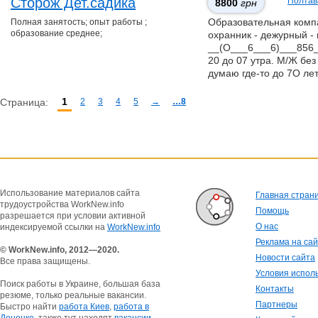
Сторож Дет.садика
Полтав
8800
грн
Полная занятость; опыт работы ;
Образовательная компан
образование среднее;
охранник - дежурный - 
__(О___6___6)___856__
20 до 07 утра. М/Ж без
думаю где-то до 7О ле
1
Страница:
2
3
4
5
→
…8
Использование материалов сайта
Главная стран
трудоустройства WorkNew.info
Помощь
разрешается при условии активной
О нас
индексируемой ссылки на
WorkNew.info
Реклама на са
© WorkNew.info, 2012—2020.
Новости сайта
Все права защищены.
Условия испол
Поиск работы в Украине, большая база
Контакты
резюме, только реальные вакансии.
Партнеры
Быстро найти
работа Киев
,
работа в