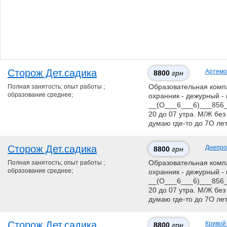
Сторож Дет.садика
Артемо
8800
грн
Полная занятость; опыт работы ;
Образовательная компан
образование среднее;
охранник - дежурный - 
__(О___6___6)___856__
20 до 07 утра. М/Ж без
думаю где-то до 7О ле
Сторож Дет.садика
Днепро
8800
грн
Полная занятость; опыт работы ;
Образовательная компан
образование среднее;
охранник - дежурный - 
__(О___6___6)___856__
20 до 07 утра. М/Ж без
думаю где-то до 7О ле
Сторож Дет.садика
Кривой
8800
грн