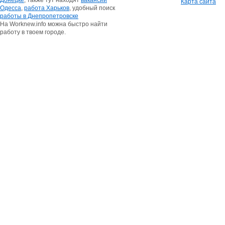
Донецке
, также тут находят
вакансии
Карта сайта
Одесса
,
работа Харьков
, удобный поиск
работы в Днепропетровске
На Worknew.info можна быстро найти
работу в твоем городе.