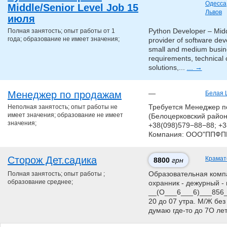
Одесса
Middle/Senior Level Job 15
Львов
июля
Полная занятость; опыт работы от 1
Python Developer – Midd
года; образование не имеет значения;
provider of software d
small and medium busine
requirements, technical 
solutions,...
... →
Менеджер по продажам
—
Белая 
Неполная занятость; опыт работы не
Требуется Менеджер п
имеет значения; образование не имеет
(Белоцерковский район).
значения;
+38(098)579−88−88; +3
Компания: ООО"ППФПП
Сторож Дет.садика
Крамат
8800
грн
Полная занятость; опыт работы ;
Образовательная компан
образование среднее;
охранник - дежурный - 
__(О___6___6)___856__
20 до 07 утра. М/Ж без
думаю где-то до 7О ле