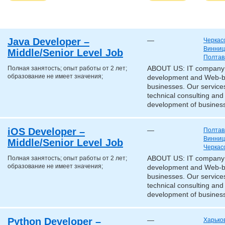
Java Developer –
—
Черкас
Винниц
Middle/Senior Level Job
Полтав
Полная занятость; опыт работы от 2 лет;
ABOUT US: IT company «
образование не имеет значения;
development and Web-b
businesses. Our services
technical consulting and
development of business
iOS Developer –
—
Полтав
Винниц
Middle/Senior Level Job
Черкас
Полная занятость; опыт работы от 2 лет;
ABOUT US: IT company «
образование не имеет значения;
development and Web-b
businesses. Our services
technical consulting and
development of business
Python Developer –
—
Харько