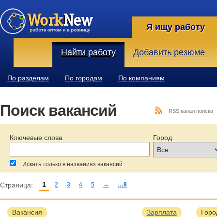
Я ищу работу
Найти работу
Добавить резюме
По разделам
По городам
По компаниям
Поиск вакансий
RSS канал поиска
Ключевые слова
Город
Искать только в названиях вакансий
1
Страница:
2
3
4
5
→
…8
За последние:
Зарплата:
Образование:
Вакансия
Зарплата
Горо