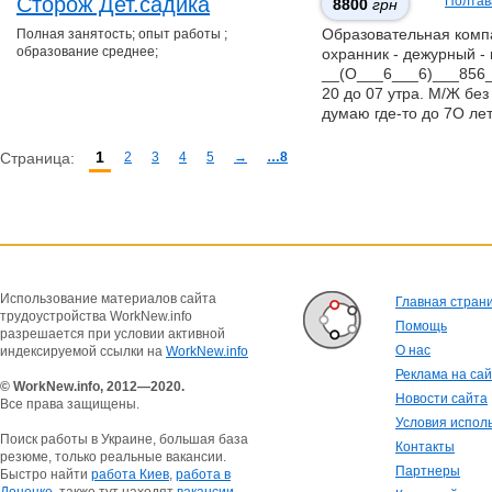
Сторож Дет.садика
Полтав
8800
грн
Полная занятость; опыт работы ;
Образовательная компан
образование среднее;
охранник - дежурный - 
__(О___6___6)___856__
20 до 07 утра. М/Ж без
думаю где-то до 7О ле
1
Страница:
2
3
4
5
→
…8
Использование материалов сайта
Главная стран
трудоустройства WorkNew.info
Помощь
разрешается при условии активной
О нас
индексируемой ссылки на
WorkNew.info
Реклама на са
© WorkNew.info, 2012—2020.
Новости сайта
Все права защищены.
Условия испол
Поиск работы в Украине, большая база
Контакты
резюме, только реальные вакансии.
Партнеры
Быстро найти
работа Киев
,
работа в