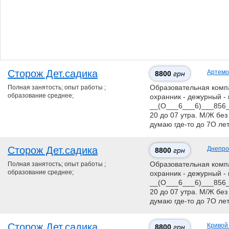
Сторож Дет.садика
Артемо
8800
грн
Полная занятость; опыт работы ;
Образовательная компан
образование среднее;
охранник - дежурный - 
__(О___6___6)___856__
20 до 07 утра. М/Ж без
думаю где-то до 7О ле
Сторож Дет.садика
Днепро
8800
грн
Полная занятость; опыт работы ;
Образовательная компан
образование среднее;
охранник - дежурный - 
__(О___6___6)___856__
20 до 07 утра. М/Ж без
думаю где-то до 7О ле
Сторож Дет.садика
Кривой
8800
грн