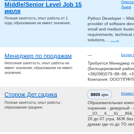
Одесса
Middle/Senior Level Job 15
Львов
июля
Полная занятость; опыт работы от 1
Python Developer – Midd
года; образование не имеет значения;
provider of software d
small and medium busine
requirements, technical 
solutions,...
... →
Менеджер по продажам
—
Белая 
Неполная занятость; опыт работы не
Требуется Менеджер п
имеет значения; образование не имеет
(Белоцерковский район).
значения;
+38(098)579−88−88; +3
Компания: ООО"ППФПП
Сторож Дет.садика
Крамат
8800
грн
Полная занятость; опыт работы ;
Образовательная компан
образование среднее;
охранник - дежурный - 
__(О___6___6)___856__
20 до 07 утра. М/Ж без
думаю где-то до 7О ле