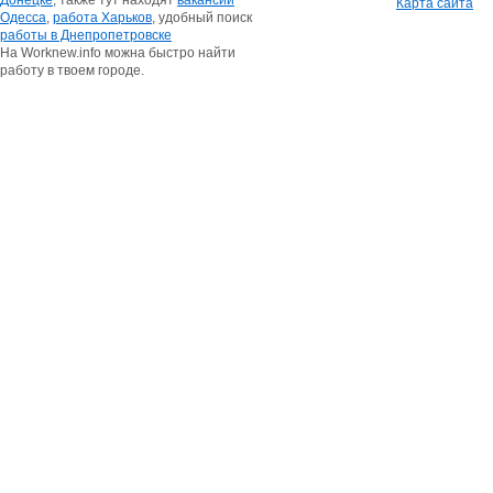
Донецке
, также тут находят
вакансии
Карта сайта
Одесса
,
работа Харьков
, удобный поиск
работы в Днепропетровске
На Worknew.info можна быстро найти
работу в твоем городе.