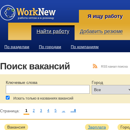
Я ищу работу
Найти работу
Добавить резюме
По разделам
По городам
По компаниям
Поиск вакансий
RSS канал поиска
Ключевые слова
Город
Искать только в названиях вакансий
1
Страница:
2
3
4
5
→
…8
За последние:
Зарплата:
Образование:
Вакансия
Зарплата
Горо