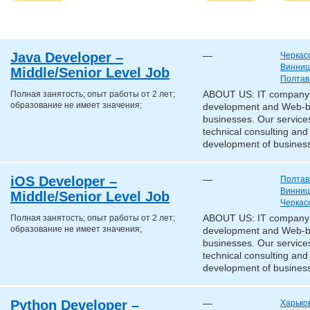
Java Developer –
—
Черкас
Винниц
Middle/Senior Level Job
Полтав
Полная занятость; опыт работы от 2 лет;
ABOUT US: IT company «
образование не имеет значения;
development and Web-b
businesses. Our services
technical consulting and
development of business
iOS Developer –
—
Полтав
Винниц
Middle/Senior Level Job
Черкас
Полная занятость; опыт работы от 2 лет;
ABOUT US: IT company «
образование не имеет значения;
development and Web-b
businesses. Our services
technical consulting and
development of business
Python Developer –
—
Харько