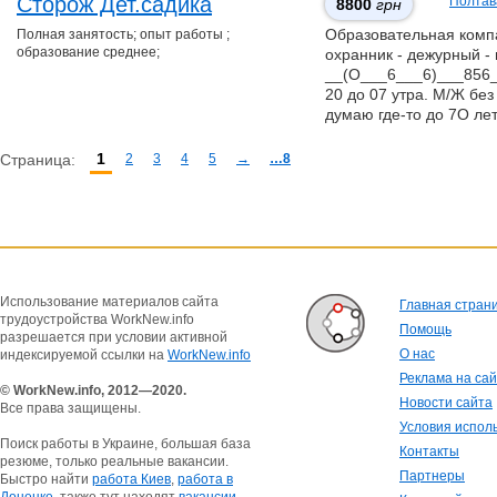
Сторож Дет.садика
Полтав
8800
грн
Полная занятость; опыт работы ;
Образовательная компан
образование среднее;
охранник - дежурный - 
__(О___6___6)___856__
20 до 07 утра. М/Ж без
думаю где-то до 7О ле
1
Страница:
2
3
4
5
→
…8
Использование материалов сайта
Главная стран
трудоустройства WorkNew.info
Помощь
разрешается при условии активной
О нас
индексируемой ссылки на
WorkNew.info
Реклама на са
© WorkNew.info, 2012—2020.
Новости сайта
Все права защищены.
Условия испол
Поиск работы в Украине, большая база
Контакты
резюме, только реальные вакансии.
Партнеры
Быстро найти
работа Киев
,
работа в