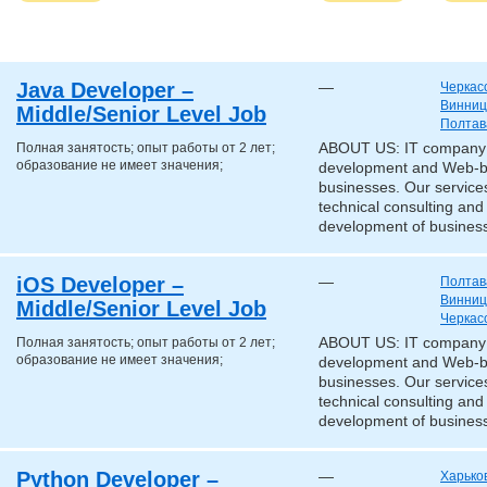
Java Developer –
—
Черкас
Винниц
Middle/Senior Level Job
Полтав
Полная занятость; опыт работы от 2 лет;
ABOUT US: IT company «
образование не имеет значения;
development and Web-b
businesses. Our services
technical consulting and
development of business
iOS Developer –
—
Полтав
Винниц
Middle/Senior Level Job
Черкас
Полная занятость; опыт работы от 2 лет;
ABOUT US: IT company «
образование не имеет значения;
development and Web-b
businesses. Our services
technical consulting and
development of business
Python Developer –
—
Харько