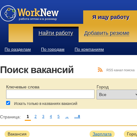
Я ищу работу
Найти работу
Добавить резюме
По разделам
По городам
По компаниям
Поиск вакансий
RSS канал поиска
Ключевые слова
Город
Искать только в названиях вакансий
1
Страница:
2
3
4
5
→
…8
За последние:
Зарплата:
Образование:
Вакансия
Зарплата
Горо