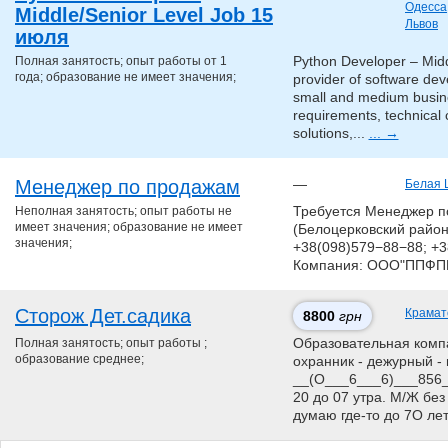
Одесса
Middle/Senior Level Job 15
Львов
июля
Полная занятость; опыт работы от 1
Python Developer – Midd
года; образование не имеет значения;
provider of software d
small and medium busine
requirements, technical 
solutions,...
... →
Менеджер по продажам
—
Белая 
Неполная занятость; опыт работы не
Требуется Менеджер п
имеет значения; образование не имеет
(Белоцерковский район).
значения;
+38(098)579−88−88; +3
Компания: ООО"ППФПП
Сторож Дет.садика
Крамат
8800
грн
Полная занятость; опыт работы ;
Образовательная компан
образование среднее;
охранник - дежурный - 
__(О___6___6)___856__
20 до 07 утра. М/Ж без
думаю где-то до 7О ле