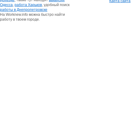
Донецке
, также тут находят
вакансии
Карта сайта
Одесса
,
работа Харьков
, удобный поиск
работы в Днепропетровске
На Worknew.info можна быстро найти
работу в твоем городе.