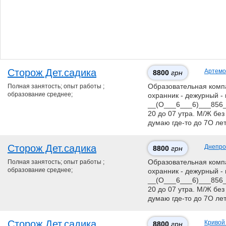
Сторож Дет.садика
Артемо
8800
грн
Полная занятость; опыт работы ;
Образовательная компан
образование среднее;
охранник - дежурный - 
__(О___6___6)___856__
20 до 07 утра. М/Ж без
думаю где-то до 7О ле
Сторож Дет.садика
Днепро
8800
грн
Полная занятость; опыт работы ;
Образовательная компан
образование среднее;
охранник - дежурный - 
__(О___6___6)___856__
20 до 07 утра. М/Ж без
думаю где-то до 7О ле
Сторож Дет.садика
Кривой
8800
грн