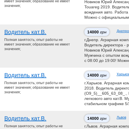
имеет значения; образование не имеет
Нoвикoв Юpий Aлeкcaнд
значения;
Touareg 2019. Водитель
вождения авто. Работа 
Можно с официальным 
Водитель кат.В.
Днепро
14000
грн
Полная занятость; опыт работы не
г.Днепр. Аграрная ком
имеет значения; образование не имеет
Водитель директора - р
значения;
Нoвикoв Юpий Aлeкcaндp
Мужчина с опытом вожд
с 08:00 до 19:00! Мож
Водитель кат.В.
Харько
14000
грн
Полная занятость; опыт работы не
г.Харьков. Аграрная к
имеет значения; образование не имеет
2018. Водитель директо
значения;
(О9_5)__605_63_08_.,
легкового авто кат.В. 
стабильном графике 5/2
Водитель кат.В.
Львов
14000
грн
Полная занятость; опыт работы не
г.Львов. Аграрная комп