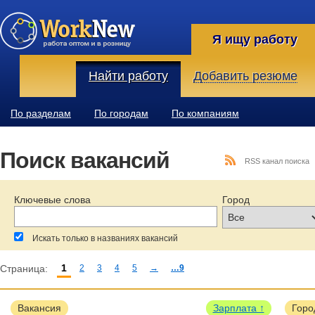
Я ищу работу
Найти работу
Добавить резюме
По разделам
По городам
По компаниям
Поиск вакансий
RSS канал поиска
Ключевые слова
Город
Искать только в названиях вакансий
1
Страница:
2
3
4
5
→
…9
За последние:
Зарплата:
Образование:
Вакансия
Зарплата ↑
Горо