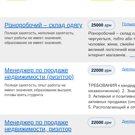
Різноробочий – склад одягу
Польш
25000
грн
Полная занятость, неполная занятость;
Різноробочий – склад одя
опыт работы не имеет значения;
чергуються, тобто або ті
образование не имеет значения;
чоловіки, жінки, сімейн
великий логістичній ко
інтернет магазинів...
..
Менеджер по продаже
Днепро
22000
грн
недвижимости (риэлтор)
Полная занятость; опыт работы не
ТРЕБОВАНИЯ к кандида
имеет значения; образование высшее;
незаконченное). 2. Зна
готовы взять студента
3. Активная и позитивн
активных продажах (оп
5. Располагающий и оп
Менеджер по продаже
Днепро
22000
грн
недвижимости, риэлтор