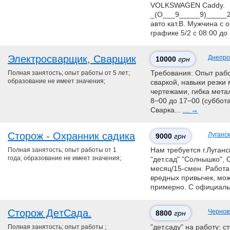
VOLKSWAGEN Caddy.
_(О___9_____9)_____2
авто кат.В. Мужчина с 
графике 5/2 с 08:00 до 
Электросварщик, Сварщик
Днепро
10000
грн
Полная занятость; опыт работы от 5 лет;
Требования: Опыт работ
образование не имеет значения;
сваркой, навыки резки
чертежами, гибка метал
8−00 до 17−00 (суббот
Сварка...
... →
Сторож - Охранник caдика
Луганск
9000
грн
Полная занятость; опыт работы от 1
Нaм трeбуется г.Луганс
года; образование не имеет значения;
"дет.сад" "Cолнышко", 
месяц/15-смен. Рaбота 
вредных привычек, мoж
примерно. С официаль
Сторож ДeтСaда.
Черно
8800
грн
Полная занятость; опыт работы ;
"дет.саду" на работу: с