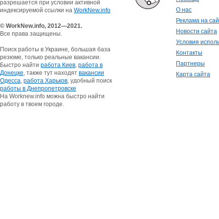
разрешается при условии активной
О нас
индексируемой ссылки на
WorkNew.info
Реклама на са
© WorkNew.info, 2012—2021.
Новости сайта
Все права защищены.
Условия испол
Поиск работы в Украине, большая база
Контакты
резюме, только реальные вакансии.
Партнеры
Быстро найти
работа Киев
,
работа в
Донецке
, также тут находят
вакансии
Карта сайта
Одесса
,
работа Харьков
, удобный поиск
работы в Днепропетровске
На Worknew.info можна быстро найти
работу в твоем городе.