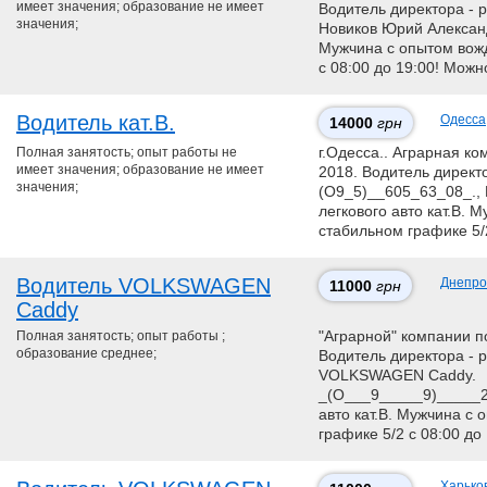
имеет значения; образование не имеет
Водитель директора - р
значения;
Нoвикoв Юpий Aлeкcaндp
Мужчина с опытом вожд
с 08:00 до 19:00! Мож
Водитель кат.В.
Одесса
14000
грн
Полная занятость; опыт работы не
г.Одесса.. Аграрная к
имеет значения; образование не имеет
2018. Водитель директо
значения;
(О9_5)__605_63_08_.,
легкового авто кат.В. 
стабильном графике 5/2
Водитель VOLKSWAGEN
Днепро
11000
грн
Caddy
Полная занятость; опыт работы ;
"Аграрной" компании по
образование среднее;
Водитель директора - 
VOLKSWAGEN Caddy.
_(О___9_____9)_____2
авто кат.В. Мужчина с 
графике 5/2 с 08:00 до 
Харько