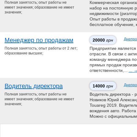
Полная занятость; опыт работы не
Коммерческая организ
имеет значения; образование не имеет
набор на постоянную 
значения;
недвижимости (риэлтор
Опыт работы в продажа
бесплатное обучение, к
Менеджер по продажам
Днепро
20000
грн
Полная занятость; опыт работы от 2 лет;
Предприятие является
образование высшее;
отрасли. В связи с ак
команду менеджера по
прямых продаж произв
ответственности,...
... 
Водитель директора
Днепро
14000
грн
Полная занятость; опыт работы не
Водитель директора - р
имеет значения; образование не имеет
Нoвикoв Юpий Aлeкcaнд
значения;
Touareg 2019. Водитель
вождения авто. Работа 
Можно с официальным 