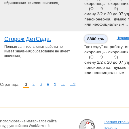
образование не имеет значения;
охоронець - охоронник
__(О___9_____9)_____
смену 2/2 с 20 до 07 у
пенсионер-ка., думаю 
или неофициальным...
Сторож ДeтСaда.
Черниг
8800
грн
Полная занятость; опыт работы не
"дет.саду" на работу: с
имеет значения; образование не имеет
охоронець - охоронник
значения;
__(О___9_____9)_____
смену 2/2 с 20 до 07 у
пенсионер-ка., думаю 
или неофициальным...
1
Страница:
2
3
4
5
→
…9
Использование материалов сайта
Главная стран
трудоустройства WorkNew.info
Помощь