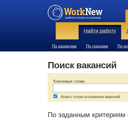
Найти работу
По разделам
По городам
По к
Поиск вакансий
Ключевые слова
Искать только в названиях вакансий
За последние:
Зарплата:
По заданным критериям 