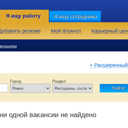
Я ищу работу
Я ищу сотрудника
Добавить резюме
Мой блокнот
Карьерный цен
омпаниям
+ Расширенный
Город
Раздел:
Найти
Образование:
Тип занятости:
Опыт работы:
ни одной вакансии не найдено