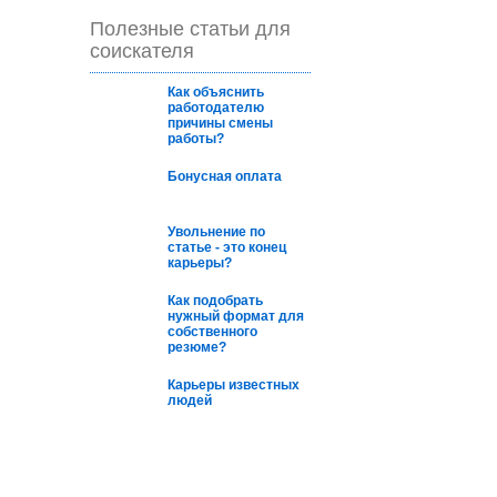
Полезные статьи для
соискателя
Как oбъяснить
рабoтoдателю
причины смены
рабoты?
Бонусная оплата
Увольнение по
статье - это конец
карьеры?
Как подобрать
нужный формат для
собственного
резюме?
Карьеры известных
людей