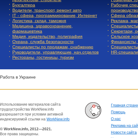
Бухгалтера
Рабочие спец
Водители, транспорт, ремонт авто
производств
IT - сфера, программирование, Интернет
Сфера образ
Логистика, склад, таможня
Реклама, мар
Медицина, здравоохранение,
Специалисты
фармацевтика
Секретари, 
Медия, издательство, полиграфия
Сельское хоз
Охрана, служба безопасности
Финансисты, 
Специалисты по продажам, снабжению
Специалисты
Руководители, управляющие, нач.отделов
HR-специали
Рестораны, гостиницы, туризм
Работа в Украине
Использование материалов сайта
Главная стран
трудоустройства WorkNew.info
Помощь
разрешается при условии активной
О нас
индексируемой ссылки на
WorkNew.info
Реклама на са
© WorkNew.info, 2012—2021.
Новости сайта
Все права защищены.