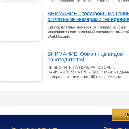
собеседование так, чтобы обман не раскрылс
Поэтому, если Вы уже решили приврать в св
резюме, то делать это нужно правильно, что
ВНИМАНИЕ - телефоны мошенни
обеспечить себя от уличения во лжи....
с платными номерами телефоно
Список платных номеров от “ левых” фирм и
мошенников составленный специалистами са
WorkNew.info...
ВНИМАНИЕ! Обман под видом
работодателей
НЕ ЗВОНИТЕ НА НОМЕРА КОТОРЫЕ
НАЧИНАЮТСЯ НА 070 и 090 . Звонки на данн
номера платные и стоят 60 грн за минуты...
П
Архитекторы, строители
Розничная то