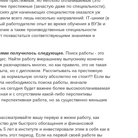
менее престижные, но неплохо оплачиваемые (это
олее престижные (зачастую даже по специальности),
ансиях для начинающих специалистов оказался уж
вили всего лишь несколько направлений: IТ-шники (в
ый работодателю опыт во время обучения в ВУЗе и
очие а также производственные специальности
ут похвастаться соответствующими знаниями и
елями получилось следующее.
Поиск работы - это
цес. Найти работу вчерашнему выпускнику конечно
 разочаровать многих, но как правило, это не такая
пыта, но с дипломом. Рассчитывать на престижную
 за нормальную оплату абсолютно не стоит!!! Если вы
ала необходимость поиска работы, вначале
с на сегодня будет важнее более высокооплачиваемая
сная и с отсутствием какой-либо перспективы
и перспективная работа, но за существенно меньшие
рассматривайте вашу первую в жизни работу, как
едство для быстрого обогащения и финансовой
 5 лет в институте и инвестировали этим в себя как в
ить этот период. Если на первой своей работе вы