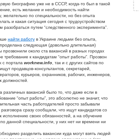
довую биографию уже не в СССР, когда-то был в такой
ение, есть желание и необходимость найти
 желательно по специальности, но без опыта
делать и какая ситуация сегодня с трудоустройством
м разобраться путем “следственного эксперимента”.
учше
найти работу
в Украине людьми без опыта,
проделана следующая (довольно длительная)
 прозвонили около ста вакансий в разных городах
ое требование к кандидатам “опыт работы”. Прозвон
к с портала
worknew.info
, так и с других сайтов по
ищут продавцов-консультантов, секретарей,
раторов, курьеров, охранников, рабочих, инженеров,
к должностей.
а различных вакансий было то, что даже если в
ование “опыт работы”, это абсолютно не значит, что
чительная часть работодателей просто забывали
е разговора сразу сообщали, что ищут кандидатов со
 к исполнению своих обязанностей, а на обучение
по данной специальности, у них нет ни времени ни
еобходимо разделить вакансии куда могут взять людей