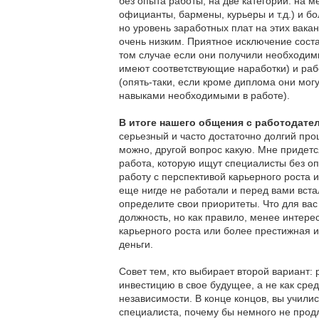
без опыта работы, на две категории: на 
официанты, бармены, курьеры и т.д.) и б
но уровень заработных плат на этих вак
очень низким. Приятное исключение соста
том случае если они получили необходим
имеют соответствующие наработки) и раб
(опять-таки, если кроме диплома они мог
навыками необходимыми в работе).
В итоге нашего общения с работодат
серьезный и часто достаточно долгий про
можно, другой вопрос какую. Мне придется
работа, которую ищут специалисты без о
работу с перспективой карьерного роста и
еще нигде не работали и перед вами вст
определите свои приоритеты. Что для ва
должность, но как правило, менее интере
карьерного роста или более престижная 
деньги.
Совет тем, кто выбирает второй вариант: 
инвестицию в свое будущее, а не как ср
независимости. В конце концов, вы учились
специалиста, почему бы немного не продл