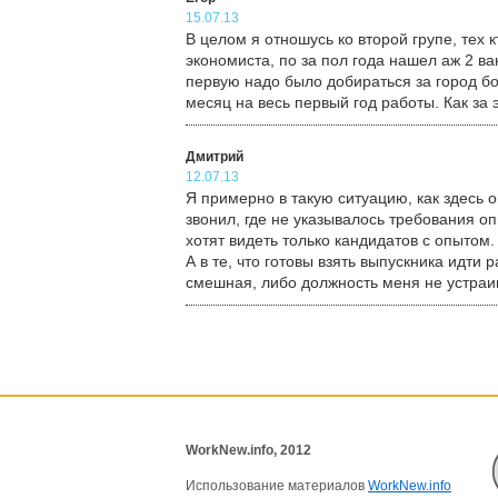
15.07.13
В целом я отношусь ко второй групе, тех к
экономиста, по за пол года нашел аж 2 ва
первую надо было добираться за город бо
месяц на весь первый год работы. Как за
Дмитрий
12.07.13
Я примерно в такую ситуацию, как здесь 
звонил, где не указывалось требования оп
хотят видеть только кандидатов с опытом.
А в те, что готовы взять выпускника идти 
смешная, либо должность меня не устраив
WorkNew.info, 2012
Использование материалов
WorkNew.info