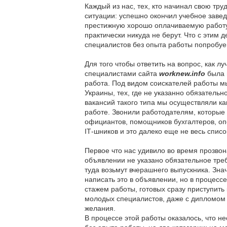
Каждый из нас, тех, кто начинал свою тру
ситуации: успешно окончил учебное завед
престижную хорошо оплачиваемую работу,
практически никуда не берут. Что с этим 
специалистов без опыта работы попробуе
Для того чтобы ответить на вопрос, как л
специалистами сайта
worknew.info
была 
работа. Под видом соискателей работы мы
Украины, тех, где не указанно обязательн
вакансий такого типа мы осуществляли ка
работе. Звонили работодателям, которые 
официантов, помощников бухгалтеров, опе
IТ-шников и это далеко еще не весь списо
Первое что нас удивило во время прозвон
объявлении не указано обязательное треб
туда возьмут вчерашнего выпускника. Зна
написать это в объявлении, но в процесс
стажем работы, готовых сразу приступить
молодых специалистов, даже с дипломом 
желания.
В процессе этой работы оказалось, что н