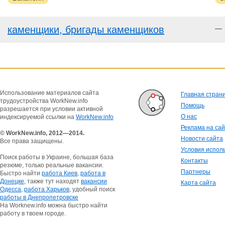
каменщики, бригады каменщиков
—
Использование материалов сайта
Главная стран
трудоустройства WorkNew.info
Помощь
разрешается при условии активной
О нас
индексируемой ссылки на
WorkNew.info
Реклама на са
© WorkNew.info, 2012—2014.
Новости сайта
Все права защищены.
Условия испол
Поиск работы в Украине, большая база
Контакты
резюме, только реальные вакансии.
Партнеры
Быстро найти
работа Киев
,
работа в
Донецке
, также тут находят
вакансии
Карта сайта
Одесса
,
работа Харьков
, удобный поиск
работы в Днепропетровске
На Worknew.info можна быстро найти
работу в твоем городе.