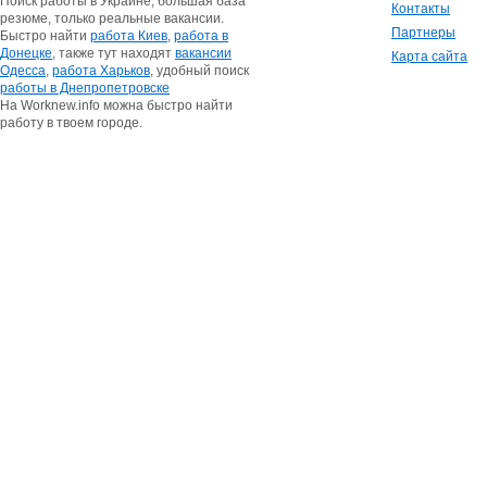
Поиск работы в Украине, большая база
Контакты
резюме, только реальные вакансии.
Партнеры
Быстро найти
работа Киев
,
работа в
Донецке
, также тут находят
вакансии
Карта сайта
Одесса
,
работа Харьков
, удобный поиск
работы в Днепропетровске
На Worknew.info можна быстро найти
работу в твоем городе.