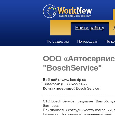
Найти работу
По разделам
По городам
По к
ООО «Автосервис
"BoschService"
Веб-сайт:
www.bas.dp.ua
Телефон:
(067) 622-71-77
Контактное лицо:
Bosch Service
СТО Bosch Service предлагает Вам обслуж
бампера.
Приглашаем к сотрудничеству компании, 
Гарантия! Прозрачные, умеренные цены!