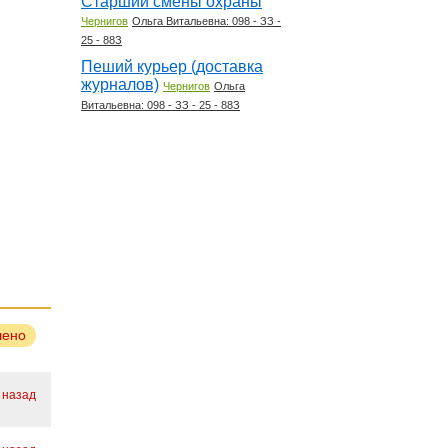
Старший смены охраны
Чернигов
Ольга Витальевна: 098 - ЗЗ -
25 - 88З
Пеший курьер (доставка
журналов)
Чернигов
Ольга
Витальевна: 098 - ЗЗ - 25 - 88З
лено
 назад