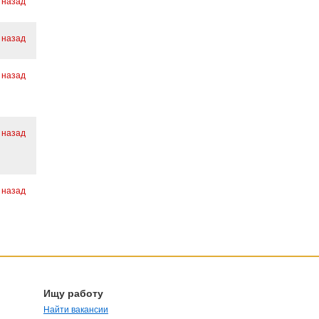
 назад
 назад
 назад
 назад
 назад
Ищу работу
Найти вакансии