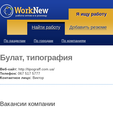
Я ищу работу
Найти работу
Добавить резюме
По разделам
По городам
По компаниям
Булат, типография
Веб-сайт:
http://tipograff.com.ua/
Телефон:
067 517 5777
Контактное лицо:
Виктор
Вакансии компании