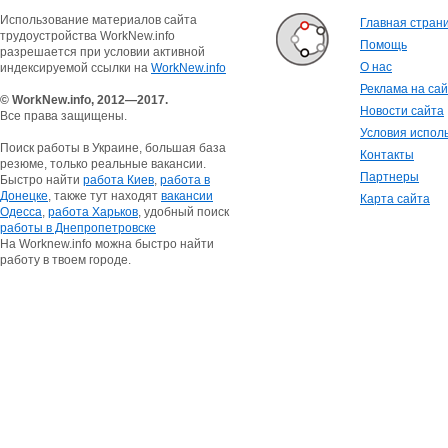
Использование материалов сайта
Главная стран
трудоустройства WorkNew.info
Помощь
разрешается при условии активной
О нас
индексируемой ссылки на
WorkNew.info
Реклама на са
© WorkNew.info, 2012—2017.
Новости сайта
Все права защищены.
Условия испол
Поиск работы в Украине, большая база
Контакты
резюме, только реальные вакансии.
Партнеры
Быстро найти
работа Киев
,
работа в
Донецке
, также тут находят
вакансии
Карта сайта
Одесса
,
работа Харьков
, удобный поиск
работы в Днепропетровске
На Worknew.info можна быстро найти
работу в твоем городе.