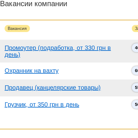
Вакансии компании
Вакансия
З
Промоутер (подработка, от 330 грн в
4
день)
Охранник на вахту
6
Продавец (канцелярские товары)
5
Грузчик, от 350 грн в день
5