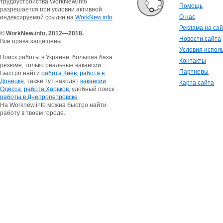
трудоустройства WorkNew.info
Помощь
разрешается при условии активной
О нас
индексируемой ссылки на
WorkNew.info
Реклама на са
© WorkNew.info, 2012—2018.
Новости сайта
Все права защищены.
Условия испол
Поиск работы в Украине, большая база
Контакты
резюме, только реальные вакансии.
Партнеры
Быстро найти
работа Киев
,
работа в
Донецке
, также тут находят
вакансии
Карта сайта
Одесса
,
работа Харьков
, удобный поиск
работы в Днепропетровске
На Worknew.info можна быстро найти
работу в твоем городе.