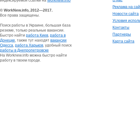
О нас
индексируемой ссылки на
WorkNew.info
Реклама на са
© WorkNew.info, 2012—2017.
Новости сайта
Все права защищены.
Условия испол
Поиск работы в Украине, большая база
Контакты
резюме, только реальные вакансии.
Партнеры
Быстро найти
работа Киев
,
работа в
Донецке
, также тут находят
вакансии
Карта сайта
Одесса
,
работа Харьков
, удобный поиск
работы в Днепропетровске
На Worknew.info можна быстро найти
работу в твоем городе.