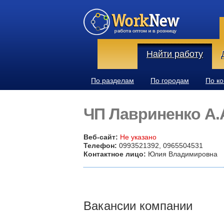
Найти работу
По разделам
По городам
По к
ЧП Лавриненко А.
Веб-сайт:
Не указано
Телефон:
0993521392, 0965504531
Контактное лицо:
Юлия Владимировна
Вакансии компании