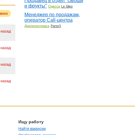
Продавец в отдел "Овощи
и фрукты"
Одесса
Le Silpo
лено
Менеджер по продажам,
оператор Call-центра
Днепропетровск
PartsQ
. назад
. назад
. назад
. назад
Ищу работу
Найти вакансии