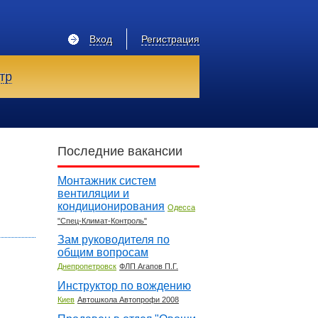
Вход
Регистрация
тр
Последние вакансии
Монтажник систем
вентиляции и
кондиционирования
Одесса
"Спец-Климат-Контроль"
Зам руководителя по
общим вопросам
Днепропетровск
ФЛП Агапов П.Г.
Инструктор по вождению
Киев
Автошкола Автопрофи 2008