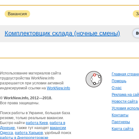
Вакансия
З
Комплектовщик склада (ночные смены)
8
Использование материалов сайта
Главная стран
трудоустройства WorkNew.info
Помощь
разрешается при условии активной
О нас
индексируемой ссылки на
WorkNew.info
Реклама на са
© WorkNew.info, 2012—2018.
Новости сайта
Все права защищены.
Условия испол
Поиск работы в Украине, большая база
Контакты
резюме, только реальные вакансии.
Партнеры
Быстро найти
работа Киев
,
работа в
Донецке
, также тут находят
вакансии
Карта сайта
Одесса
,
работа Харьков
, удобный поиск
работы в Днепропетровске