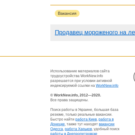
Вакансия
Продавец мороженого на ле
Использование материалов сайта
трудоустройства WorkNew.info
разрешается при условии активной
индексируемой ссылки на
WorkNew.info
© WorkNew.info, 2012—2020.
Все права защищены.
Поиск работы в Украине, большая база
резюме, только реальные вакансии.
Быстро найти
работа Киев
,
работа в
Донецке
, также тут находят
вакансии
Одесса
,
работа Харьков
, удобный поиск
работы в Днепропетровске