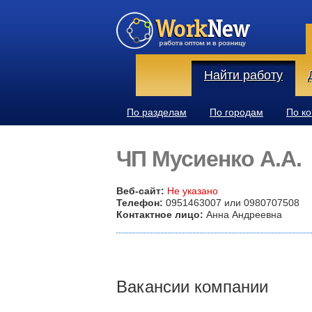
Найти работу
По разделам
По городам
По к
ЧП Мусиенко А.А.
Веб-сайт:
Не указано
Телефон:
0951463007 или 0980707508
Контактное лицо:
Анна Андреевна
Вакансии компании