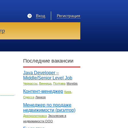
Вход
Регистрация
тр
Последние вакансии
Java Developer –
Middle/Senior Level Job
,
,
Черкассы
Винница
Полтава
Morebis
Контент-менеджер
,
Киев
Одесса
Линкор
Менеджер по продаже
недвижимости (риэлтор)
Днепропетровск
Эксклюзив в
недвижимости ООО