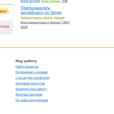
Бухгалтер
Белая Церковь
ТОВ
Преподаватель
лено
английского по Skype
,
,
Днепропетровск
Донецк
Харьков
Иностранные языки в Донецке "СВИТ
 назад
МОВ"
Ищу работу
Найти вакансии
Опубликовать резюме
Статьи для соискателя
Кадровые агентства
Анекдоты про работу
Веселые картинки
Он-лайн консультация