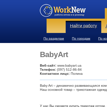
Найти работу
По разделам
По городам
По к
BabyArt
Веб-сайт:
www.babyart.ua
Телефон:
(097) 512-86-84
Контактное лицо:
Полина
Baby Art – динамично развивающаяся комп
Наш основной товар – трикотажная одежд
У нас Вы сможете купить трикотаж оптом, 