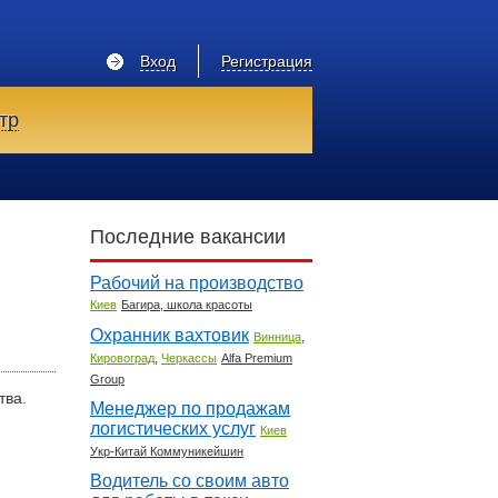
Вход
Регистрация
тр
Последние вакансии
Рабочий на производство
Киев
Багира, школа красоты
Охранник вахтовик
,
Винница
,
Кировоград
Черкассы
Alfa Premium
Group
тва.
Менеджер по продажам
логистических услуг
Киев
Укр-Китай Коммуникейшин
Водитель со своим авто