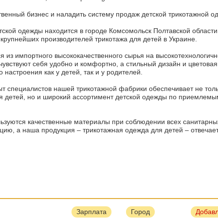
венный бизнес и наладить систему продаж детской трикотажной о
ской одежды находится в городе Комсомольск Полтавской области
крупнейших производителей трикотажа для детей в Украине.
ся из импортного высококачественного сырья на высокотехнологич
чувствуют себя удобно и комфортно, а стильный дизайн и цветова
 настроения как у детей, так и у родителей.
т специалистов нашей трикотажной фабрики обеспечивает не тол
ля детей, но и широкий ассортимент детской одежды по приемлемы
льзуются качественные материалы при соблюдении всех санитарны
ию, а наша продукция – трикотажная одежда для детей – отвечае
Зарплата
Город
Добав