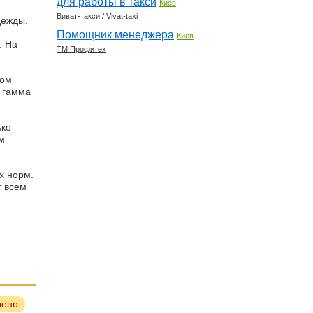
для работы в такси
Киев
Виват-такси / Vivat-taxi
дежды.
Помощник менеджера
Киев
. На
ТМ Профитех
ном
я гамма
ько
м
х норм.
т всем
лено