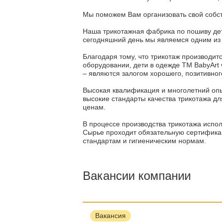
Мы поможем Вам организовать свой собст
Наша трикотажная фабрика по пошиву дет
сегодняшний день мы являемся одним из 
Благодаря тому, что трикотаж производит
оборудовании, дети в одежде ТМ BabyArt 
– являются залогом хорошего, позитивного
Высокая квалификация и многолетний опы
высокие стандарты качества трикотажа д
ценам.
В процессе производства трикотажа испо
Сырье проходит обязательную сертификац
стандартам и гигиеническим нормам.
Вакансии компании
Вакансия