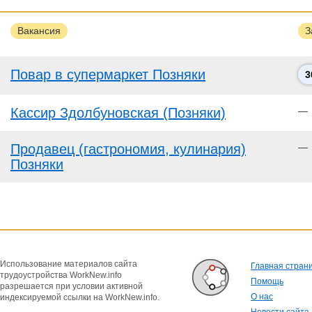
Вакансия
З
Повар в супермаркет Позняки
3
Кассир Здолбуновская (Позняки)
—
Продавец (гастрономия, кулинария)
—
Позняки
Использование материалов сайта
Главная стран
трудоустройства WorkNew.info
Помощь
разрешается при условии активной
О нас
индексируемой ссылки на WorkNew.info.