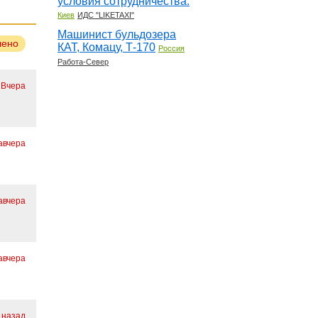
условия сотрудничества.
Киев
ИДС "LIKETAXI"
Машинист бульдозера
лено
КАТ, Комацу, Т-170
Россия
Работа-Север
Вчера
авчера
авчера
авчера
 назад