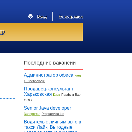
Вход
Регистрация
тр
Последние вакансии
Администратор офиса
Киев
GI-technologic
Продавец-консультант
Харьковская
Киев
Парфум Бар,
ООО
Senior Java developer
Запорожье
Progservice Ltd
Водитель с личным авто в
такси Лайк. Выгодные