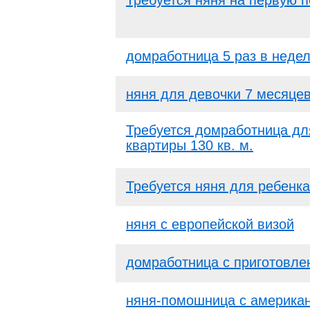
Требуется няня на первую 
домработница 5 раз в неде
няня для девочки 7 месяце
Требуется домработница дл
квартиры 130 кв. м.
Требуется няня для ребенка
няня с европейской визой
домработница с приготовле
няня-помошница с американ