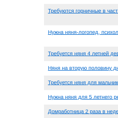
Требуются горничные в час
Нужна няня-логопед, психол
Требуется няня 4 летней де
Няня на вторую половину д
Требуется няня для мальчи
Нужна няня для 5 летнего р
Домработница 2 раза в нед