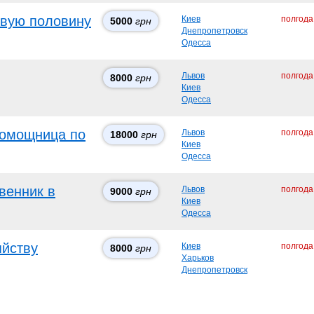
рвую половину
Киев
полгода
5000
грн
Днепропетровск
Одесса
Львов
полгода
8000
грн
Киев
Одесса
помощница по
Львов
полгода
18000
грн
Киев
Одесса
венник в
Львов
полгода
9000
грн
Киев
Одесса
яйству
Киев
полгода
8000
грн
Харьков
Днепропетровск