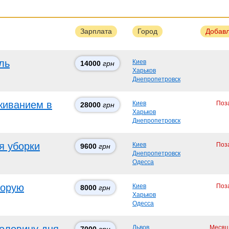
Зарплата
Город
Добав
ль
Киев
14000
грн
Харьков
Днепропетровск
живанием в
Киев
Поз
28000
грн
Харьков
Днепропетровск
я уборки
Киев
Поз
9600
грн
Днепропетровск
Одесса
торую
Киев
Поз
8000
грн
Харьков
Одесса
Львов
Месяц