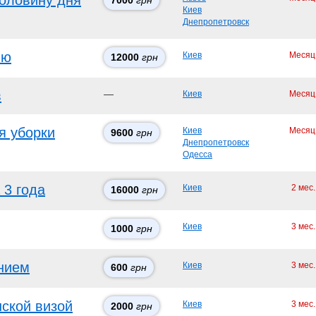
половину дня
7000
грн
Киев
Днепропетровск
лю
Киев
Месяц
12000
грн
в
—
Киев
Месяц
я уборки
Киев
Месяц
9600
грн
Днепропетровск
Одесса
 3 года
Киев
2 мес
16000
грн
Киев
3 мес
1000
грн
нием
Киев
3 мес
600
грн
ской визой
Киев
3 мес
2000
грн