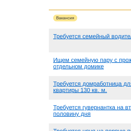
Вакансия
Требуется семейный водите
Ищем семейную пару с про
отдельном домике
Требуется домработница дл
квартиры 130 кв. м.
Требуется гувернантка на в
половину дня