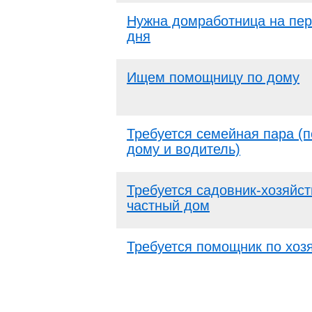
Нужна домработница на пе
дня
Ищем помощницу по дому
Требуется семейная пара (
дому и водитель)
Требуется садовник-хозяйст
частный дом
Требуется помощник по хоз