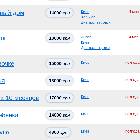
тный дом
Киев
4 мес
14000
грн
Харьков
Днепропетровск
ог
Львов
4 мес
18000
грн
Киев
Днепропетровск
вочке
Киев
полгода
15000
грн
ня
Киев
полгода
16000
грн
ка 10 месяцев
Киев
полгода
17000
грн
ебенка
Киев
полгода
14000
грн
елю
Киев
полгода
4800
грн