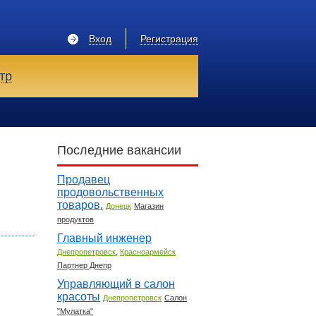
Вход
Регистрация
тр
Последние вакансии
Продавец
продовольственных
товаров.
Донецк
Магазин
продуктов
Главный инженер
,
Днепропетровск
Красноармейск
Партнер Днепр
Управляющий в салон
красоты
Днепропетровск
Салон
"Мулатка"