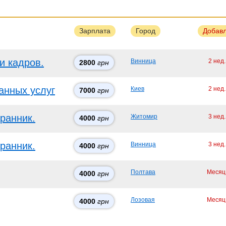
Зарплата
Город
Добав
и кадров.
Винница
2 нед
2800
грн
анных услуг
Киев
2 нед
7000
грн
ранник.
Житомир
3 нед
4000
грн
ранник.
Винница
3 нед
4000
грн
Полтава
Месяц
4000
грн
Лозовая
Месяц
4000
грн