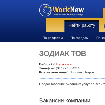
Найти работу
По разделам
По городам
По к
ЗОДИАК ТОВ
Веб-сайт:
Не указано
Телефон:
(044) - 4534311
Контактное лицо:
Ярослав Петров
Предоставление охранных услуг по всей 
Вакансии компании