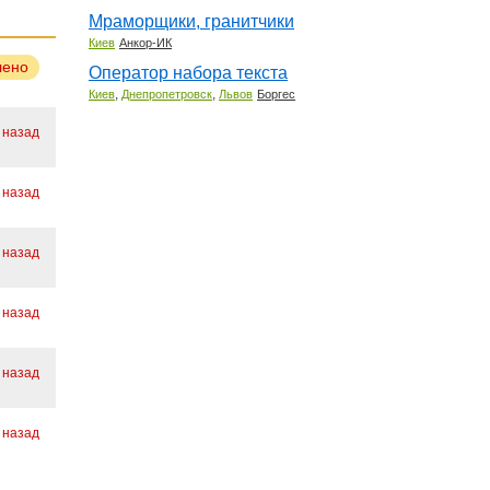
Мраморщики, гранитчики
Киев
Анкор-ИК
лено
Оператор набора текста
,
,
Киев
Днепропетровск
Львов
Боргес
. назад
. назад
. назад
. назад
 назад
 назад