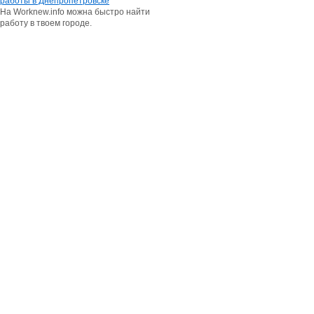
работы в Днепропетровске
На Worknew.info можна быстро найти
работу в твоем городе.