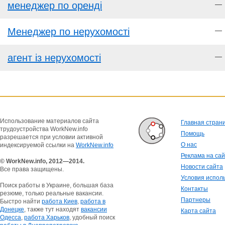
менеджер по оренді
—
Менеджер по нерухомості
—
агент із нерухомості
—
Использование материалов сайта
Главная стран
трудоустройства WorkNew.info
Помощь
разрешается при условии активной
О нас
индексируемой ссылки на
WorkNew.info
Реклама на са
© WorkNew.info, 2012—2014.
Новости сайта
Все права защищены.
Условия испол
Поиск работы в Украине, большая база
Контакты
резюме, только реальные вакансии.
Партнеры
Быстро найти
работа Киев
,
работа в
Донецке
, также тут находят
вакансии
Карта сайта
Одесса
,
работа Харьков
, удобный поиск