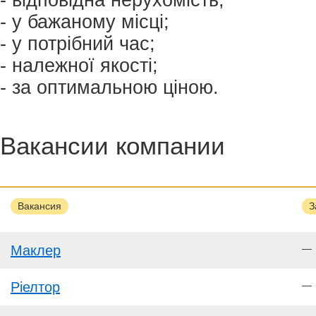
- у бажаному місці;
- у потрібний час;
- належної якості;
- за оптимальною ціною.
Вакансии компании
Вакансия
З
Маклер
—
Ріелтор
—