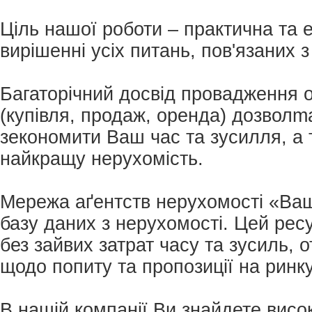
Ціль нашої роботи – практична та 
вирішенні усіх питань, пов'язаних 
Багаторічний досвід провадження 
(купівля, продаж, оренда) дозвол
зекономити Ваш час та зусилля, а
найкращу нерухомість.
Мережа аґентств нерухомості «Ва
базу даних з нерухомості. Цей рес
без зайвих затрат часу та зусиль, 
щодо попиту та пропозиції на ринк
В нашій компанії Ви знайдете висо