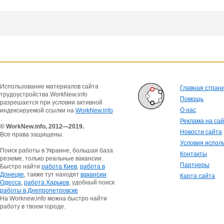
Использование материалов сайта
Главная стран
трудоустройства WorkNew.info
Помощь
разрешается при условии активной
О нас
индексируемой ссылки на
WorkNew.info
Реклама на са
© WorkNew.info, 2012—2019.
Новости сайта
Все права защищены.
Условия испол
Поиск работы в Украине, большая база
Контакты
резюме, только реальные вакансии.
Партнеры
Быстро найти
работа Киев
,
работа в
Донецке
, также тут находят
вакансии
Карта сайта
Одесса
,
работа Харьков
, удобный поиск
работы в Днепропетровске
На Worknew.info можна быстро найти
работу в твоем городе.