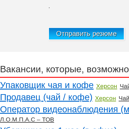
.
Отправить резюме
Вакансии, которые, возможно
Упаковщик чая и кофе
Херсон
Ча
Продавец (чай / кофе)
Херсон
Чай
Оператор видеонаблюдения (м
Л.О.М.П.А.С – ТОВ