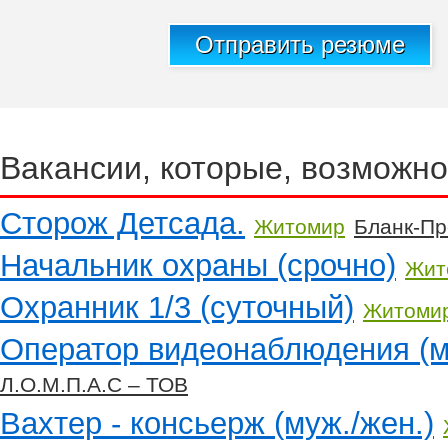
Отправить резюме
Вакансии, которые, возможно
Сторож Детсада.
Житомир
Бланк-Пр
Начальник охраны (срочно)
Жит
Охранник 1/3 (суточный)
Житоми
Оператор видеонаблюдения (м
Л.О.М.П.А.С – ТОВ
Вахтер - консьерж (муж./жен.)