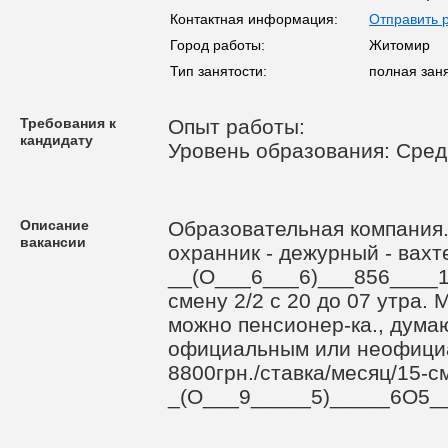
Контактная информация:
Отправить 
Город работы:
Житомир
Тип занятости:
полная зан
Требования к
Опыт работы:
кандидату
Уровень образования: Сре
Описание
Образовательная компания. "
вакансии
охранник - дежурный - вахт
__(О___6___6)___856____1
смену 2/2 с 20 до 07 утра.
можно пенсионер-ка., думаю
официальным или неофициа
8800грн./ставка/месяц/15-см
_(О___9_____5)_____6O5_