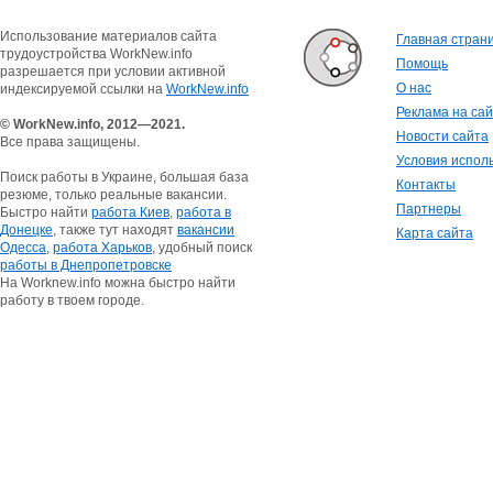
Использование материалов сайта
Главная стран
трудоустройства WorkNew.info
Помощь
разрешается при условии активной
О нас
индексируемой ссылки на
WorkNew.info
Реклама на са
© WorkNew.info, 2012—2021.
Новости сайта
Все права защищены.
Условия испол
Поиск работы в Украине, большая база
Контакты
резюме, только реальные вакансии.
Партнеры
Быстро найти
работа Киев
,
работа в
Донецке
, также тут находят
вакансии
Карта сайта
Одесса
,
работа Харьков
, удобный поиск
работы в Днепропетровске
На Worknew.info можна быстро найти
работу в твоем городе.