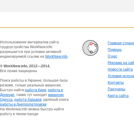
Использование материалов сайта
Главная стран
трудоустройства WorkNew.info
Помощь
разрешается при условии активной
О нас
индексируемой ссылки на
WorkNew.info
Реклама на са
© WorkNew.info, 2012—2014.
Новости сайта
Все права защищены.
Условия испол
Поиск работы в Украине, большая база
Контакты
резюме, только реальные вакансии.
Партнеры
Быстро найти
работа Киев
,
работа в
Донецке
, также тут находят
вакансии
Карта сайта
Одесса
,
работа Харьков
, удобный поиск
работы в Днепропетровске
На Worknew.info можна быстро найти
работу в твоем городе.