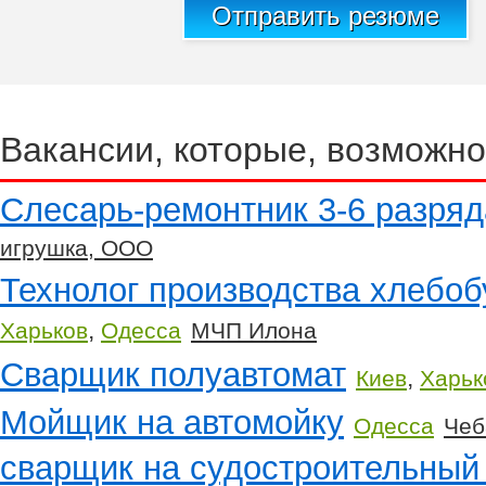
Отправить резюме
Вакансии, которые, возможно
Слесарь-ремонтник 3-6 разряд
игрушка, ООО
Технолог производства хлебо
,
Харьков
Одесса
МЧП Илона
Сварщик полуавтомат
,
Киев
Харьк
Мойщик на автомойку
Одесса
Чеб
сварщик на судостроительный 