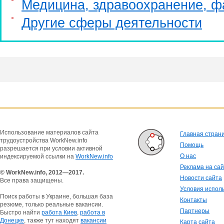
Медицина, здравоохранение, ф
Другие сферы деятельности
Использование материалов сайта
Главная стран
трудоустройства WorkNew.info
Помощь
разрешается при условии активной
О нас
индексируемой ссылки на
WorkNew.info
Реклама на са
© WorkNew.info, 2012—2017.
Новости сайта
Все права защищены.
Условия испол
Поиск работы в Украине, большая база
Контакты
резюме, только реальные вакансии.
Партнеры
Быстро найти
работа Киев
,
работа в
Донецке
, также тут находят
вакансии
Карта сайта