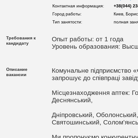
Контактная информация:
+38(044) 23
Город работы:
Киев, Бори
Тип занятости:
полная зан
Требования к
Опыт работы: от 1 года
кандидату
Уровень образования: Высш
Описание
Комунальне підприємство 
вакансии
запрошує до співпраці завід
Місцезнаходження аптек: Го
Деснянський,
Дніпровський, Оболонський,
Святошинський, Солом’янсь
Ми пропонуємо конкурентну 