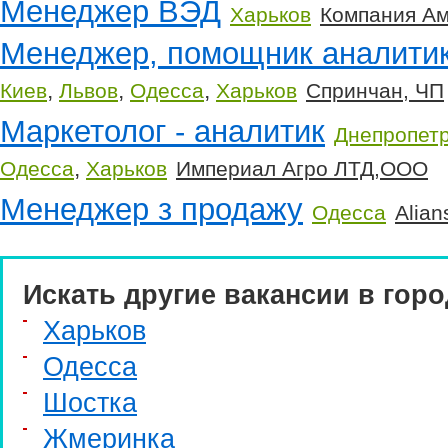
Менеджер ВЭД
Харьков
Компания А
Менеджер, помощник аналити
,
,
,
Киев
Львов
Одесса
Харьков
Спринчан, ЧП
Маркетолог - аналитик
Днепропет
,
Одесса
Харьков
Империал Агро ЛТД,ООО
Менеджер з продажу
Одесса
Alian
Искать другие вакансии в горо
Харьков
Одесса
Шостка
Жмеринка