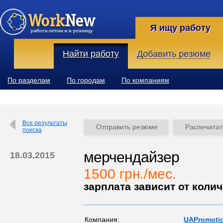
Я ищу работу
Найти работу
Добавить резюме
По разделам
По городам
По компаниям
Все результаты
Отправить резюме
Распечатат
поиска
мерчендайзер
18.03.2015
1500 грн./мес.
зарплата зависит от коли
Компания:
UAPromoti