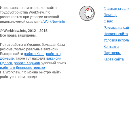
Использование материалов сайта
Главная стран
трудоустройства WorkNew.info
Помощь
разрешается при условии активной
О нас
индексируемой ссылки на
WorkNew.info
Реклама на са
© WorkNew.info, 2012—2015.
Новости сайта
Все права защищены.
Условия испол
Поиск работы в Украине, большая база
Контакты
резюме, только реальные вакансии.
Партнеры
Быстро найти
работа Киев
,
работа в
Донецке
, также тут находят
вакансии
Карта сайта
Одесса
,
работа Харьков
, удобный поиск
работы в Днепропетровске
На Worknew.info можна быстро найти
работу в твоем городе.