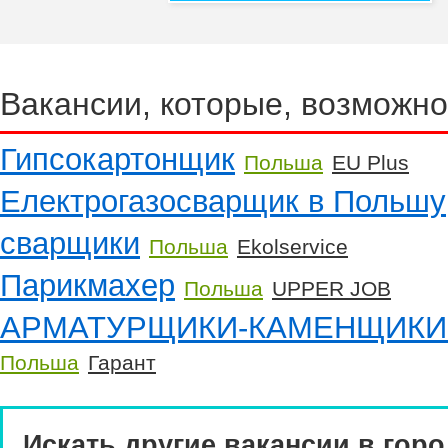
Вакансии, которые, возможно
Гипсокартонщик
Польша
EU Plus
Електрогазосварщик в Польшу
сварщики
Польша
Ekolservice
Парикмахер
Польша
UPPER JOB
АРМАТУРЩИКИ-КАМЕНЩИКИ
Польша
Гарант
Искать другие вакансии в горо