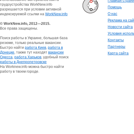
Главная стран
трудоустройства WorkNew.info
Помощь
разрешается при условии активной
О нас
индексируемой ссылки на
WorkNew.info
Реклама на са
© WorkNew.info, 2012—2015.
Новости сайта
Все права защищены.
Условия испол
Поиск работы в Украине, большая база
Контакты
резюме, только реальные вакансии.
Партнеры
Быстро найти
работа Киев
,
работа в
Донецке
, также тут находят
вакансии
Карта сайта
Одесса
,
работа Харьков
, удобный поиск
работы в Днепропетровске
На Worknew.info можна быстро найти
работу в твоем городе.