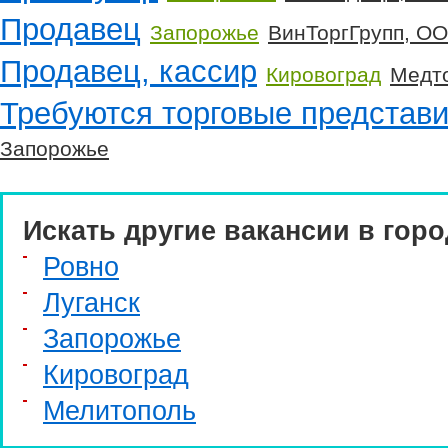
Продавец
Запорожье
ВинТоргГрупп, О
Продавец, кассир
Кировоград
Медт
Требуются торговые представ
Запорожье
Искать другие вакансии в горо
Ровно
Луганск
Запорожье
Кировоград
Мелитополь