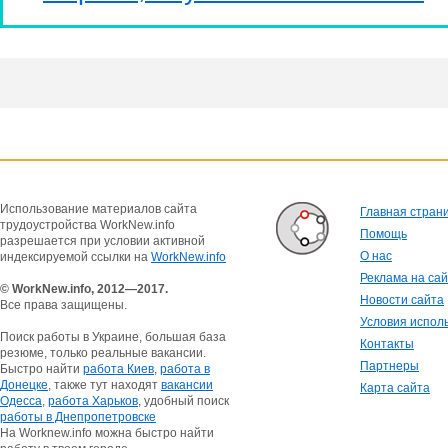
Использование материалов сайта
Главная стран
трудоустройства WorkNew.info
Помощь
разрешается при условии активной
О нас
индексируемой ссылки на
WorkNew.info
Реклама на са
© WorkNew.info, 2012—2017.
Новости сайта
Все права защищены.
Условия испол
Поиск работы в Украине, большая база
Контакты
резюме, только реальные вакансии.
Партнеры
Быстро найти
работа Киев
,
работа в
Донецке
, также тут находят
вакансии
Карта сайта
Одесса
,
работа Харьков
, удобный поиск
работы в Днепропетровске
На Worknew.info можна быстро найти