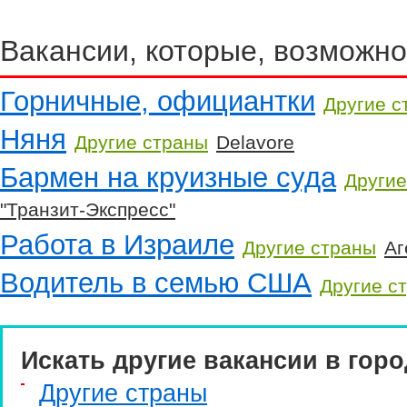
Вакансии, которые, возможно
Горничные, официантки
Другие с
Няня
Другие страны
Delavore
Бармен на круизные суда
Другие
"Транзит-Экспресс"
Работа в Израиле
Другие страны
Аг
Водитель в семью США
Другие с
Искать другие вакансии в горо
Другие страны