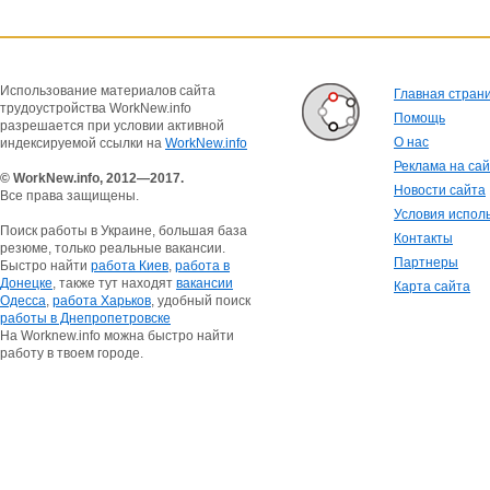
Использование материалов сайта
Главная стран
трудоустройства WorkNew.info
Помощь
разрешается при условии активной
О нас
индексируемой ссылки на
WorkNew.info
Реклама на са
© WorkNew.info, 2012—2017.
Новости сайта
Все права защищены.
Условия испол
Поиск работы в Украине, большая база
Контакты
резюме, только реальные вакансии.
Партнеры
Быстро найти
работа Киев
,
работа в
Донецке
, также тут находят
вакансии
Карта сайта
Одесса
,
работа Харьков
, удобный поиск
работы в Днепропетровске
На Worknew.info можна быстро найти
работу в твоем городе.