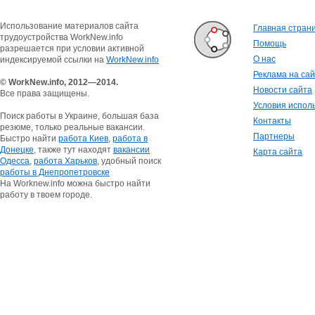
Использование материалов сайта
Главная стран
трудоустройства WorkNew.info
Помощь
разрешается при условии активной
О нас
индексируемой ссылки на
WorkNew.info
Реклама на са
© WorkNew.info, 2012—2014.
Новости сайта
Все права защищены.
Условия испол
Поиск работы в Украине, большая база
Контакты
резюме, только реальные вакансии.
Партнеры
Быстро найти
работа Киев
,
работа в
Донецке
, также тут находят
вакансии
Карта сайта
Одесса
,
работа Харьков
, удобный поиск
работы в Днепропетровске
На Worknew.info можна быстро найти
работу в твоем городе.