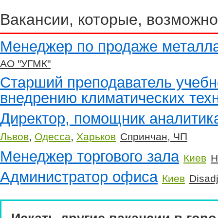
Вакансии, которые, возможно
Менеджер по продаже металла
АО "УГМК"
Старший преподаватель учебн
внедрению климатических тех
Директор, помощник аналитик
,
,
Львов
Одесса
Харьков
Спринчан, ЧП
Менеджер торгового зала
Киев
Н
Администратор офиса
Киев
Disad