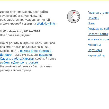
Использование материалов сайта
Главная стран
трудоустройства WorkNew.info
Помощь
разрешается при условии активной
О нас
индексируемой ссылки на
WorkNew.info
Реклама на са
© WorkNew.info, 2012—2014.
Новости сайта
Все права защищены.
Условия испол
Поиск работы в Украине, большая база
Контакты
резюме, только реальные вакансии.
Партнеры
Быстро найти
работа Киев
,
работа в
Донецке
, также тут находят
вакансии
Карта сайта
Одесса
,
работа Харьков
, удобный поиск
работы в Днепропетровске
На Worknew.info можна быстро найти
работу в твоем городе.