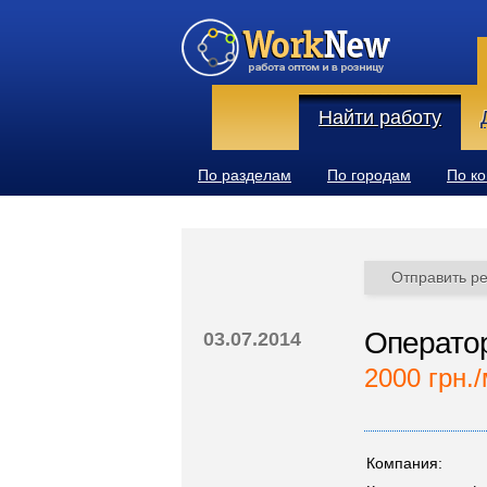
Найти работу
По разделам
По городам
По к
Отправить р
Оператор
03.07.2014
2000 грн./
Компания: