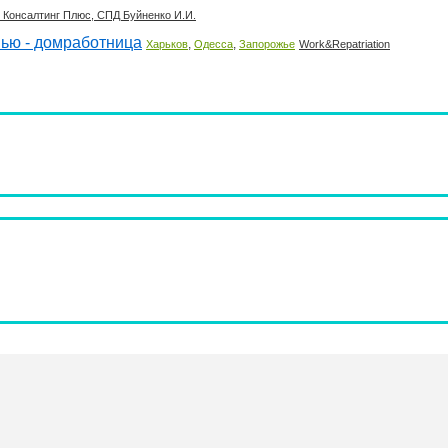
 Консалтинг Плюс, СПД Буйненко И.И.
емью - домработница
,
,
Харьков
Одесса
Запорожье
Work&Repatriation