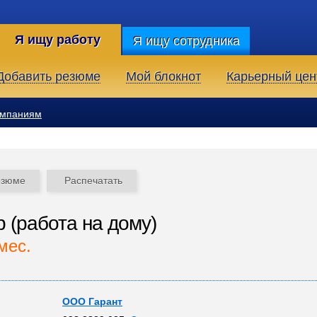
Я ищу работу
Я ищу сотрудника
Добавить резюме
Мой блокнот
Карьерный цен
омпаниям
езюме
Распечатать
 (работа на дому)
мес.
ООО Гарант