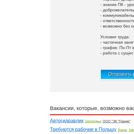
- знание ПК - ур
- доброжелатель
- коммуникабель
- ответственност
- возможно без 
Условия труда:
- частичная заня
- график: Пн-Пт 
- работа с суще
Отправить
Вакансии, которые, возможно ва
Автогидравлик
Запорожье
ООО "ЭК "Граник"
Требуются рабочие в Польшу
,
Львов
За