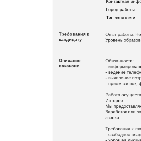
Контактная инф
Город работы:
Тип занятости:
Требования к
Опыт работы: Не
кандидату
Уровень образов
Описание
Обязанности:
вакансии
- информировани
- ведение телеф
- выявление пот
- прием заявок,
Работа осуществ
Интернет.
Мы предоставля
Заработок или з
звонки.
Требования к кв
- свободное вла
- хорошая дикция