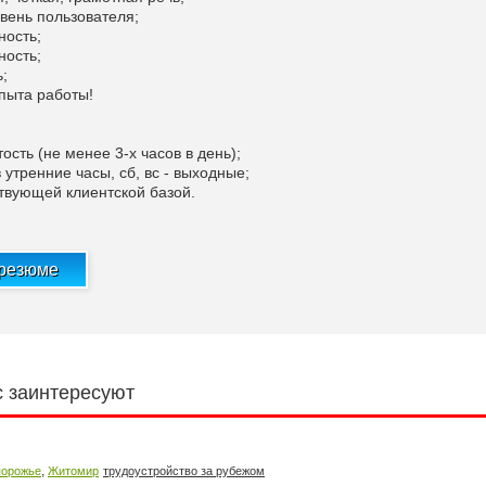
овень пользователя;
ность;
ность;
ь;
опыта работы!
тость (не менее 3-х часов в день);
в утренние часы, сб, вс - выходные;
ствующей клиентской базой.
 резюме
с заинтересуют
,
порожье
Житомир
трудоустройство за рубежом