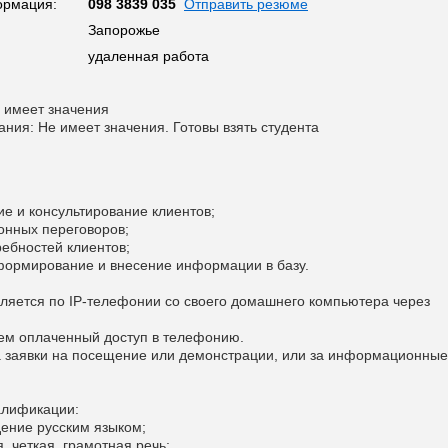
ормация:
098 3839 035
Отправить резюме
Запорожье
удаленная работа
 имеет значения
ания: Не имеет значения. Готовы взять студента
е и консультирование клиентов;
онных переговоров;
ребностей клиентов;
 формирование и внесение информации в базу.
ляется по IP-телефонии со своего домашнего компьютера через
ем оплаченный доступ в телефонию.
а заявки на посещение или демонстрации, или за информационные
алификации:
дение русским языком;
, четкая, грамотная речь;