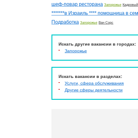
шеф-повар ресторана
Запорожье
Кадровый
*******в Израиль **** помощница в с
Подработка
Запорожье
Ван Сорс
Искать другие вакансии в городах:
Запорожье
Искать вакансии в разделах:
Услуги, cфера обслуживания
Другие сферы деятельности