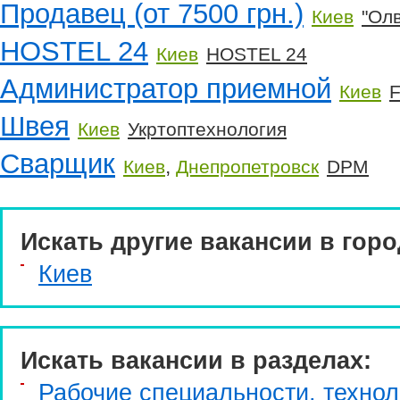
Продавец (от 7500 грн.)
Киев
"Олв
HOSTEL 24
Киев
HOSTEL 24
Администратор приемной
Киев
F
Швея
Киев
Укртоптехнология
Сварщик
,
Киев
Днепропетровск
DPM
Искать другие вакансии в горо
Киев
Искать вакансии в разделах:
Рабочие специальности, технол