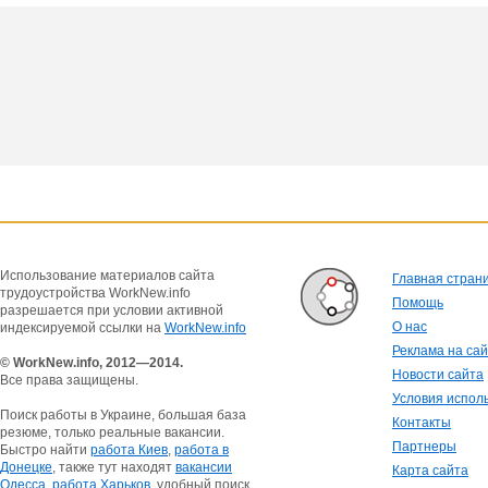
Использование материалов сайта
Главная стран
трудоустройства WorkNew.info
Помощь
разрешается при условии активной
О нас
индексируемой ссылки на
WorkNew.info
Реклама на са
© WorkNew.info, 2012—2014.
Новости сайта
Все права защищены.
Условия испол
Поиск работы в Украине, большая база
Контакты
резюме, только реальные вакансии.
Партнеры
Быстро найти
работа Киев
,
работа в
Донецке
, также тут находят
вакансии
Карта сайта
Одесса
,
работа Харьков
, удобный поиск