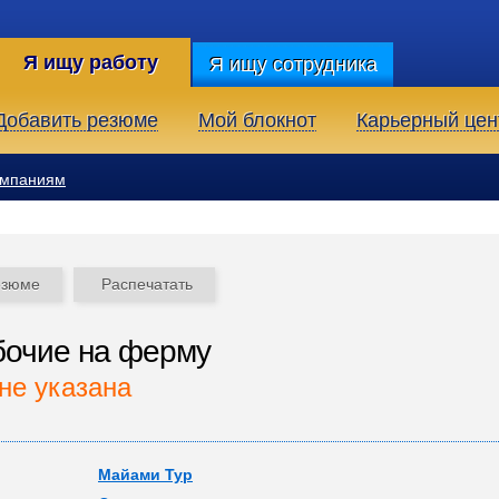
Я ищу работу
Я ищу сотрудника
Добавить резюме
Мой блокнот
Карьерный цен
омпаниям
езюме
Распечатать
бочие на ферму
не указана
Майами Тур