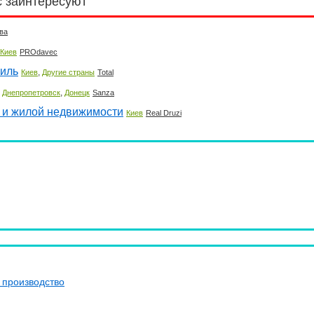
с заинтересуют
ва
Киев
PROdavec
аиль
,
Киев
Другие страны
Total
,
,
Днепропетровск
Донецк
Sanza
 и жилой недвижимости
Киев
Real Druzi
 производство