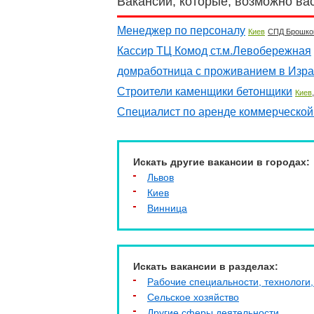
Вакансии, которые, возможно ва
Менеджер по персоналу
Киев
СПД Брошко
Кассир ТЦ Комод ст.м.Левобережная
домработница с проживанием в Изр
Строители каменщики бетонщики
Киев
Специалист по аренде коммерческой
Искать другие вакансии в городах:
Львов
Киев
Винница
Искать вакансии в разделах:
Рабочие специальности, технологи,
Сельское хозяйство
Другие сферы деятельности