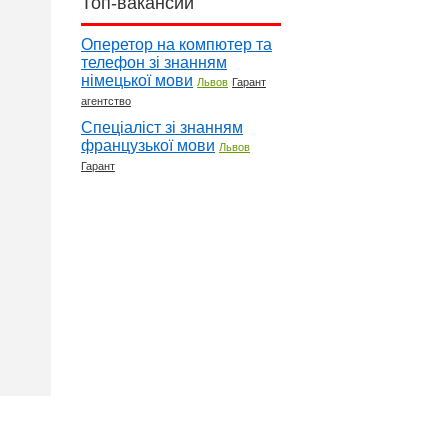
Топ-вакансии
Оперетор на компютер та
телефон зі знанням
німецької мови
Львов
Гарант
агентство
Спеціаліст зі знанням
французької мови
Львов
Гарант