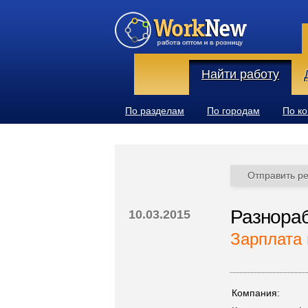
Найти работу
По разделам
По городам
По к
Отправить р
Разнора
10.03.2015
Зарплата 
Компания: