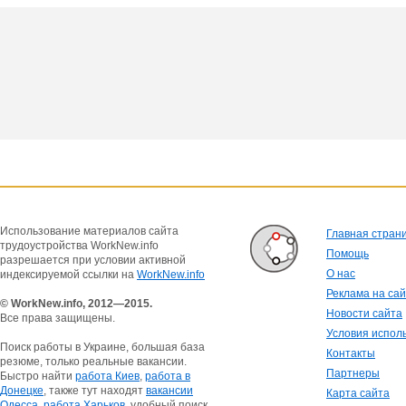
Использование материалов сайта
Главная стран
трудоустройства WorkNew.info
Помощь
разрешается при условии активной
О нас
индексируемой ссылки на
WorkNew.info
Реклама на са
© WorkNew.info, 2012—2015.
Новости сайта
Все права защищены.
Условия испол
Поиск работы в Украине, большая база
Контакты
резюме, только реальные вакансии.
Партнеры
Быстро найти
работа Киев
,
работа в
Донецке
, также тут находят
вакансии
Карта сайта
Одесса
,
работа Харьков
, удобный поиск