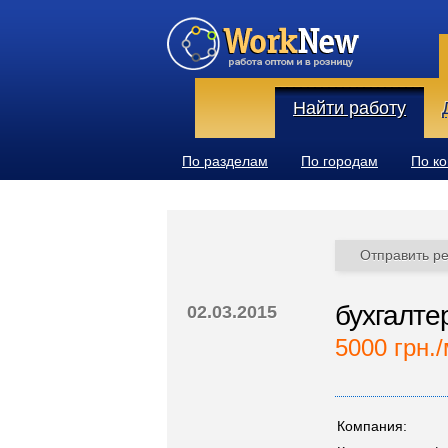
Найти работу
По разделам
По городам
По к
Отправить р
бухгалте
02.03.2015
5000 грн./
Компания: