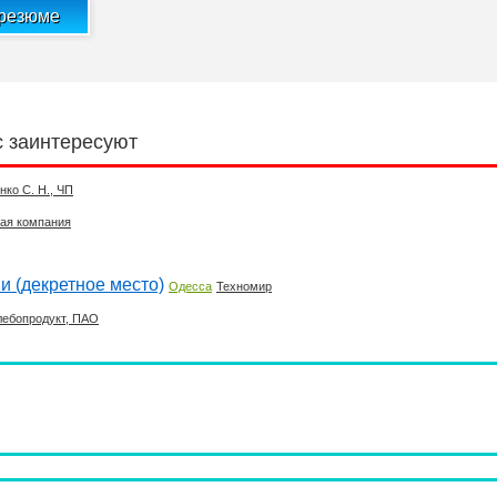
 резюме
с заинтересуют
нко С. Н., ЧП
вая компания
и (декретное место)
Одесса
Техномир
лебопродукт, ПАО