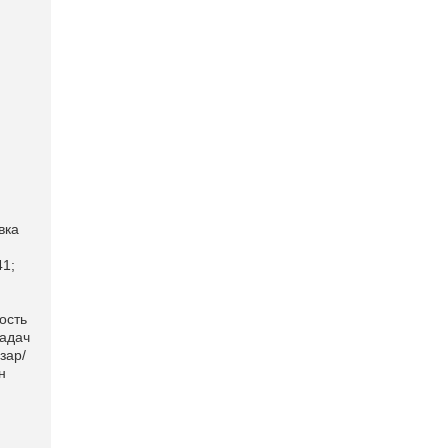
вка
41;
ость
задач
зар/
н