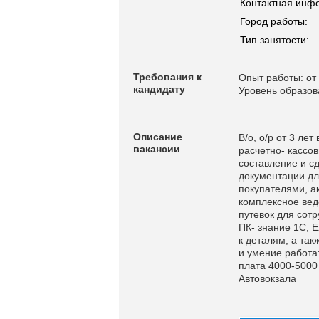
Контактная инф
Город работы:
Тип занятости:
Требования к
Опыт работы: от 
кандидату
Уровень образо
Описание
В/о, о/р от 3 ле
вакансии
расчетно- кассо
составление и сд
документации дл
покупателями, а
комплексное вед
путевок для сотр
ПК- знание 1С, E
к деталям, а та
и умение работа
плата 4000-5000
Автовокзала