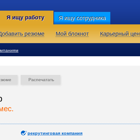
Я ищу работу
Я ищу сотрудника
Добавить резюме
Мой блокнот
Карьерный цен
омпаниям
езюме
Распечатать
р
мес.
рекрутинговая компания