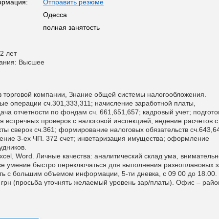
ормация:
Отправить резюме
Одесса
полная занятость
2 лет
вания: Высшее
т в торговой компании, Знание общей системы налогообложения.
вые операции сч.301,333,311; начисление заработной платы,
ача отчетности по фондам сч. 661,651,657; кадровый учет; подгото
я встречных проверок с налоговой инспекцией; ведение расчетов с
кты сверок сч.361; формирование налоговых обязательств сч.643,6
ение 3-ех ЧП. 372 cчет; инветаризация имущества; оформление
удников.
xcel, Word. Личные качества: аналитический склад ума, внимательн
кже умение быстро переключаться для выполнения разноплановых 
ть с большим объемом информации, 5-ти дневка, с 09 00 до 18.00. 
 грн (просьба уточнять желаемый уровень зар/платы). Офис – райо