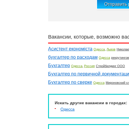
Отправить
Вакансии, которые, возможно ва
Асистент економіста
,
Одесса
Львов
Николае
бухгалтер по расходам
Одесса
рекрутинго
Бухгалтер
,
Одесса
Россия
Стройбилдинг ООО
Бухгалтер по первичной документаци
Бухгалтер по сверке
Одесса
Мироновский х
Искать другие вакансии в городах:
Одесса