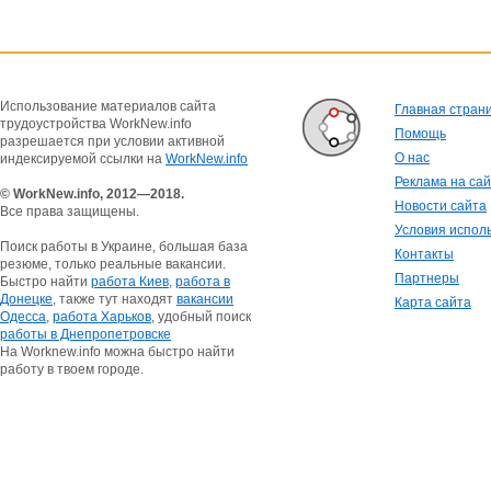
Использование материалов сайта
Главная стран
трудоустройства WorkNew.info
Помощь
разрешается при условии активной
О нас
индексируемой ссылки на
WorkNew.info
Реклама на са
© WorkNew.info, 2012—2018.
Новости сайта
Все права защищены.
Условия испол
Поиск работы в Украине, большая база
Контакты
резюме, только реальные вакансии.
Партнеры
Быстро найти
работа Киев
,
работа в
Донецке
, также тут находят
вакансии
Карта сайта
Одесса
,
работа Харьков
, удобный поиск
работы в Днепропетровске
На Worknew.info можна быстро найти
работу в твоем городе.