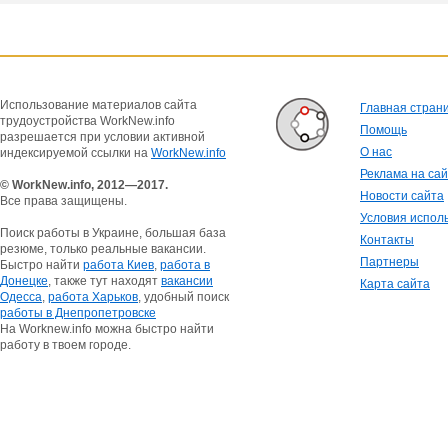
Использование материалов сайта
Главная стран
трудоустройства WorkNew.info
Помощь
разрешается при условии активной
О нас
индексируемой ссылки на
WorkNew.info
Реклама на са
© WorkNew.info, 2012—2017.
Новости сайта
Все права защищены.
Условия испол
Поиск работы в Украине, большая база
Контакты
резюме, только реальные вакансии.
Партнеры
Быстро найти
работа Киев
,
работа в
Донецке
, также тут находят
вакансии
Карта сайта
Одесса
,
работа Харьков
, удобный поиск
работы в Днепропетровске
На Worknew.info можна быстро найти
работу в твоем городе.