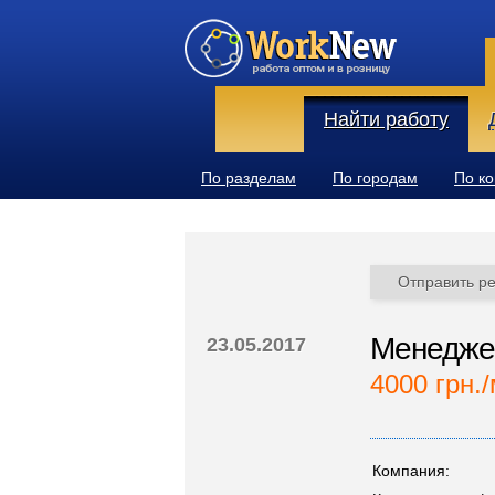
Найти работу
По разделам
По городам
По к
Отправить р
Менеджер
23.05.2017
4000 грн./
Компания: