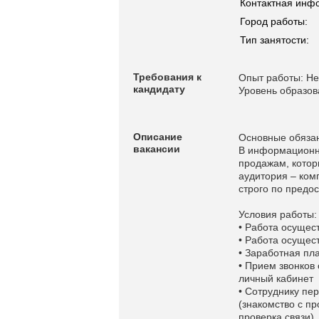
Контактная инф
Город работы:
Тип занятости:
Требования к
Опыт работы: Не
кандидату
Уровень образов
Описание
Основные обязан
вакансии
В информационн
продажам, котор
аудитория – ком
строго по предо
Условия работы:
• Работа осуществ
• Работа осущес
• Заработная пл
• Прием звонков
личный кабинет
• Сотруднику пе
(знакомство с п
проверка связи).