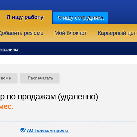
Я ищу работу
Я ищу сотрудника
Добавить резюме
Мой блокнот
Карьерный цен
омпаниям
езюме
Распечатать
 по продажам (удаленно)
мес.
АО Телеком-проект