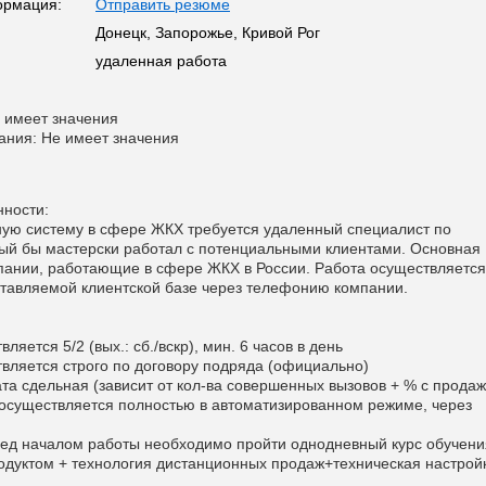
ормация:
Отправить резюме
Донецк, Запорожье, Кривой Рог
удаленная работа
 имеет значения
ания: Не имеет значения
ности:
ую систему в сфере ЖКХ требуется удаленный специалист по
ый бы мастерски работал с потенциальными клиентами. Основная
пании, работающие в сфере ЖКХ в России. Работа осуществляется
ставляемой клиентской базе через телефонию компании.
ляется 5/2 (вых.: сб./вскр), мин. 6 часов в день
твляется строго по договору подряда (официально)
ата сдельная (зависит от кол-ва совершенных вызовов + % с продаж
 осуществляется полностью в автоматизированном режиме, через
ред началом работы необходимо пройти однодневный курс обучени
родуктом + технология дистанционных продаж+техническая настрой