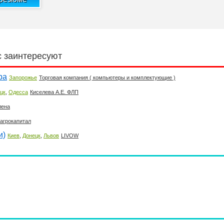
с заинтересуют
ра
Запорожье
Торговая компания ( компьютеры и комплектующие )
,
цк
Одесса
Киселева А.Е. ФЛП
лена
агрокапитал
и)
,
,
Киев
Донецк
Львов
LIVOW