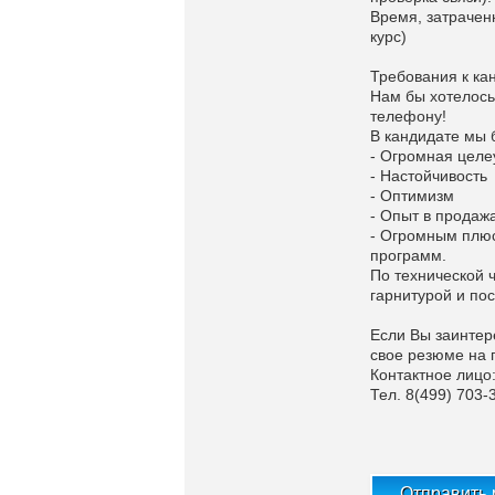
Время, затраченн
курс)
Требования к ка
Нам бы хотелось
телефону!
В кандидате мы 
- Огромная целе
- Настойчивость
- Оптимизм
- Опыт в продаж
- Огромным плюс
программ.
По технической 
гарнитурой и по
Если Вы заинтер
свое резюме на 
Контактное лицо
Тел. 8(499) 703-
Отправить