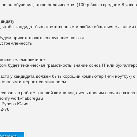
ое на обучение, также оплачивается (100 р./час в среднем 8 часов
ндидату:
, чтобы кандидат был ответственным и любил общаться с людьми 
будем приветствовать следующие навыки:
устремленность
ах или телемаркетинге
ом будет техническая грамотность, знание основ IT или бухгалтер
части у кандидата должен быть хороший компьютер (или ноутбук) с
стоянным интернет-соединением.
есованы в работе в нашей компании, очень просим сначала выслат
почту
work@abcreg.ru
: Рулева Юлия
32-78
 резюме