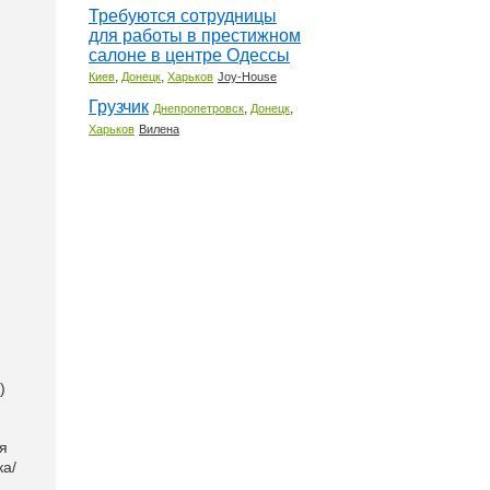
Требуются сотрудницы
для работы в престижном
салоне в центре Одессы
,
,
Киев
Донецк
Харьков
Joy-House
Грузчик
,
,
Днепропетровск
Донецк
Харьков
Вилена
)
я
ка/