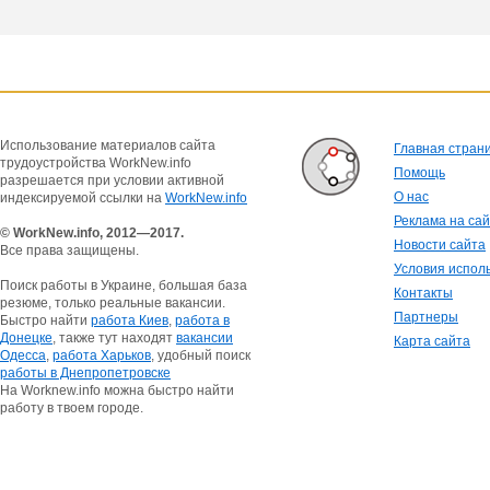
Использование материалов сайта
Главная стран
трудоустройства WorkNew.info
Помощь
разрешается при условии активной
О нас
индексируемой ссылки на
WorkNew.info
Реклама на са
© WorkNew.info, 2012—2017.
Новости сайта
Все права защищены.
Условия испол
Поиск работы в Украине, большая база
Контакты
резюме, только реальные вакансии.
Партнеры
Быстро найти
работа Киев
,
работа в
Донецке
, также тут находят
вакансии
Карта сайта
Одесса
,
работа Харьков
, удобный поиск
работы в Днепропетровске
На Worknew.info можна быстро найти
работу в твоем городе.