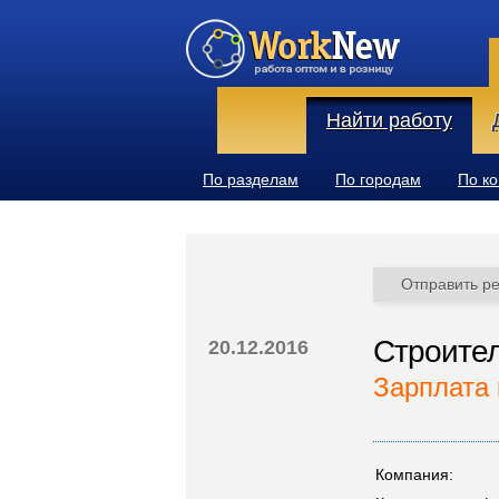
Найти работу
По разделам
По городам
По к
Отправить р
Строител
20.12.2016
Зарплата 
Компания: