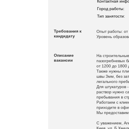
Контактная инф
Город работы:
Тип занятости:
Требования к
Опыт работы: от 
кандидату
Уровень образов
Описание
На строительные
вакансии
пазогребневых б
от 1200 до 1800 
Также нужны пли
швы 3мм, без зат
легального пребы
Для штукатуров -
раствор нужно с
пребывания в стр
Работаем с клиен
приходите в офи
Мы предоставим 
С уважением, Аг
Киев, ул. Б.Хмел