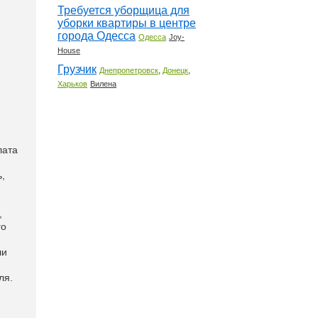
Требуется уборщица для
уборки квартиры в центре
города Одесса
Одесса
Joy-
House
Грузчик
,
,
Днепропетровск
Донецк
Харьков
Вилена
лата
,
,
го
ли
ля.