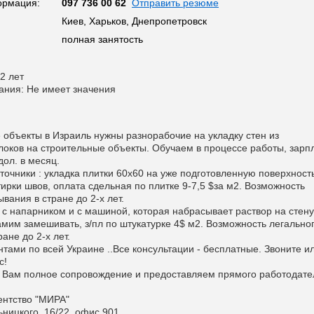
ормация:
097 736 00 62
Отправить резюме
Киев, Харьков, Днепропетровск
полная занятость
2 лет
ания: Не имеет значения
 объекты в Израиль нужны разнорабочие на укладку стен из
локов на строительные объекты. Обучаем в процессе работы, зарп
дол. в месяц.
точники : укладка плитки 60х60 на уже подготовленную поверхность
ирки швов, оплата сдельная по плитке 9-7,5 $за м2. Возможность
вания в стране до 2-х лет.
 с напарником и с машиной, которая набрасывает раствор на стену
амим замешивать, з/пл по штукатурке 4$ м2. Возможность легально
ане до 2-х лет.
тами по всей Украине ..Все консультации - бесплатные. Звоните и
с!
Вам полное сопровождение и предоставляем прямого работодате
ентство "МИРА"
ьницкого, 16/22, офис 901