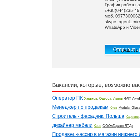
График работы аг
т.+38(044)235-45
моб. 0977360062
skype: agent_mirr
WhatsApp и Vibe
Отправить
Вакансии, которые, возможно ва
Оператор ПК
,
,
Харьков
Одесса
Львов
ФЛП Ану
Менеджер по продажам
Киев
Modular Glas
Строитель - фасадчик. Польша
Харьков
дизайнер мебели
Киев
ООО«Гарлен ЛТД»
Продавец-кассир в магазин нижнего 