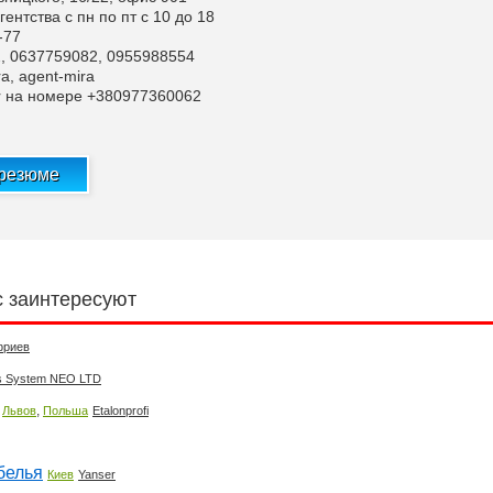
ентства с пн по пт с 10 до 18
-77
, 0637759082, 0955988554
a, agent-mira
r на номере +380977360062
 резюме
с заинтересуют
фриев
s System NEO LTD
,
,
Львов
Польша
Etalonprofi
белья
Киев
Yanser