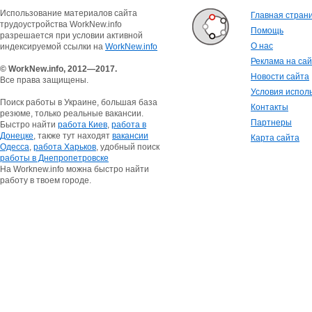
Использование материалов сайта
Главная стран
трудоустройства WorkNew.info
Помощь
разрешается при условии активной
О нас
индексируемой ссылки на
WorkNew.info
Реклама на са
© WorkNew.info, 2012—2017.
Новости сайта
Все права защищены.
Условия испол
Поиск работы в Украине, большая база
Контакты
резюме, только реальные вакансии.
Партнеры
Быстро найти
работа Киев
,
работа в
Донецке
, также тут находят
вакансии
Карта сайта
Одесса
,
работа Харьков
, удобный поиск
работы в Днепропетровске
На Worknew.info можна быстро найти
работу в твоем городе.